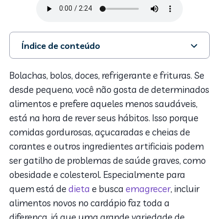
Índice de conteúdo
1. Preparações diferentes
2. Seja criativo
Bolachas, bolos, doces, refrigerante e frituras. Se
3. Mais de uma vez
desde pequeno, você não gosta de determinados
4. Alimentos sazonais
alimentos e prefere aqueles menos saudáveis,
5. Temperos
está na hora de rever seus hábitos. Isso porque
comidas gordurosas, açucaradas e cheias de
corantes e outros ingredientes artificiais podem
ser gatilho de problemas de saúde graves, como
obesidade e colesterol. Especialmente para
quem está de
dieta
e busca
emagrecer
, incluir
alimentos novos no cardápio faz toda a
diferença, já que uma grande variedade de