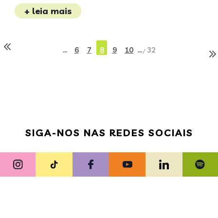
+ leia mais
…
6
7
8
9
10
…
32
/
SIGA-NOS NAS REDES SOCIAIS