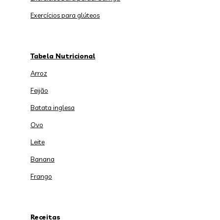
Exercícios para glúteos
Tabela Nutricional
Arroz
Feijão
Batata inglesa
Ovo
Leite
Banana
Frango
Receitas