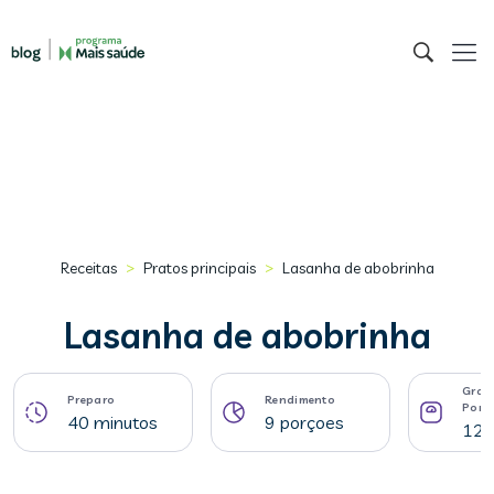
>
>
Receitas
Pratos principais
Lasanha de abobrinha
Lasanha de abobrinha
Gram
Preparo
Rendimento
Porç
40 minutos
9 porçoes
129