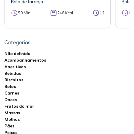
Bolo de laranja
Bolo 
50 Min
246 Kcal
12
40
Categorias
Não definida
Acompanhamentos
Aperitivos
Bebidas
Biscoitos
Bolos
Carnes
Doces
Frutos do mar
Massas
Molhos
Pães
Peixes