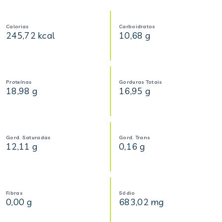
Calorias
Carboidratos
245,72 kcal
10,68 g
Proteínas
Gorduras Totais
18,98 g
16,95 g
Gord. Saturadas
Gord. Trans
12,11 g
0,16 g
Fibras
Sódio
0,00 g
683,02 mg