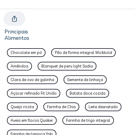
Principais
Alimentos
Chocolate em pó
Pão de forma integral Wickbold
Amêndoa
Blanquet de peru light Sadia
Clara de ovo de galinha
Semente de linhaça
Açúcar refinado Fit União
Batata doce cozida
Queijo ricota
Farinha de Chia
Leite desnatado
Aveia em flocos Quaker
Farinha de trigo integral
Farinha de tapioca Yoki