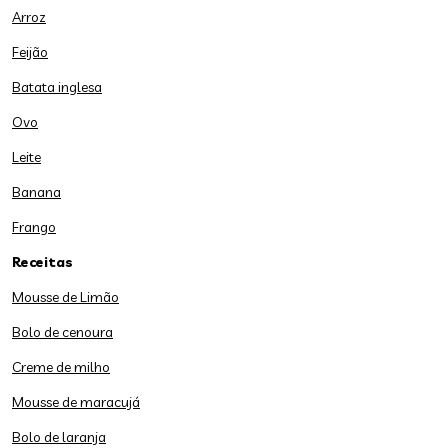
Arroz
Feijão
Batata inglesa
Ovo
Leite
Banana
Frango
Receitas
Mousse de Limão
Bolo de cenoura
Creme de milho
Mousse de maracujá
Bolo de laranja