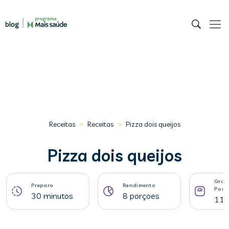
>
>
Receitas
Receitas
Pizza dois queijos
Pizza dois queijos
Gram
Preparo
Rendimento
Porç
30 minutos
8 porçoes
111