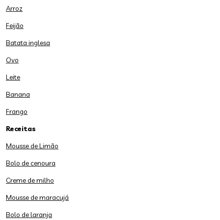
Arroz
Feijão
Batata inglesa
Ovo
Leite
Banana
Frango
Receitas
Mousse de Limão
Bolo de cenoura
Creme de milho
Mousse de maracujá
Bolo de laranja