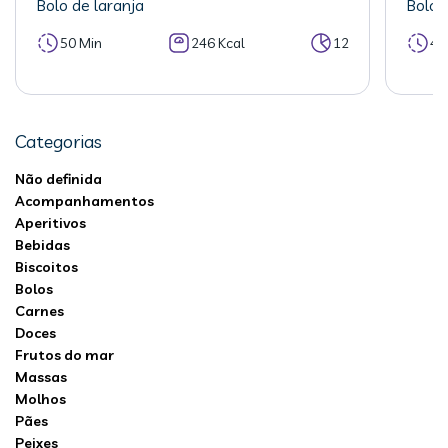
Bolo de laranja
Bolo 
50 Min
246 Kcal
12
40
Categorias
Não definida
Acompanhamentos
Aperitivos
Bebidas
Biscoitos
Bolos
Carnes
Doces
Frutos do mar
Massas
Molhos
Pães
Peixes