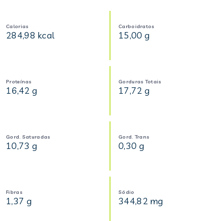
Calorias
Carboidratos
284,98 kcal
15,00 g
Proteínas
Gorduras Totais
16,42 g
17,72 g
Gord. Saturadas
Gord. Trans
10,73 g
0,30 g
Fibras
Sódio
1,37 g
344,82 mg