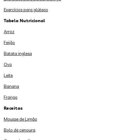
Exercícios para glúteos
Tabela Nutricional
Arroz
Feijão
Batata inglesa
Ovo
Leite
Banana
Frango
Receitas
Mousse de Limão
Bolo de cenoura