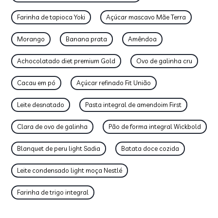
Farinha de tapioca Yoki
Açúcar mascavo Mãe Terra
Morango
Banana prata
Amêndoa
Achocolatado diet premium Gold
Ovo de galinha cru
Cacau em pó
Açúcar refinado Fit União
Leite desnatado
Pasta integral de amendoim First
Clara de ovo de galinha
Pão de forma integral Wickbold
Blanquet de peru light Sadia
Batata doce cozida
Leite condensado light moça Nestlé
Farinha de trigo integral