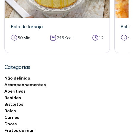
Bolo de laranja
Bolo 
50 Min
246 Kcal
12
40
Categorias
Não definida
Acompanhamentos
Aperitivos
Bebidas
Biscoitos
Bolos
Carnes
Doces
Frutos do mar