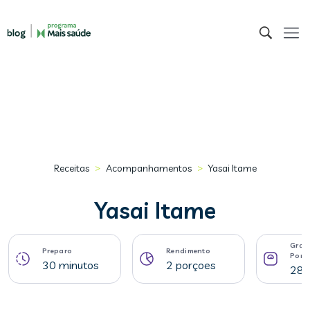
>
>
Receitas
Acompanhamentos
Yasai Itame
Yasai Itame
Gram
Preparo
Rendimento
Porç
30 minutos
2 porçoes
289