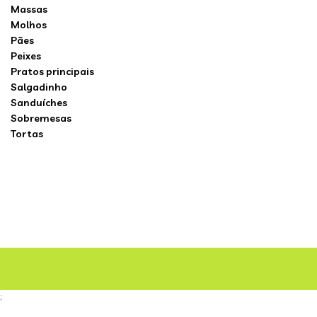
Massas
Molhos
Pães
Peixes
Pratos principais
Salgadinho
Sanduíches
Sobremesas
Tortas
;