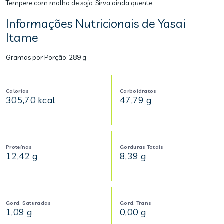
Tempere com molho de soja. Sirva ainda quente.
Informações Nutricionais de Yasai
Itame
Gramas por Porção:
289 g
Calorias
Carboidratos
305,70 kcal
47,79 g
Proteínas
Gorduras Totais
12,42 g
8,39 g
Gord. Saturadas
Gord. Trans
1,09 g
0,00 g