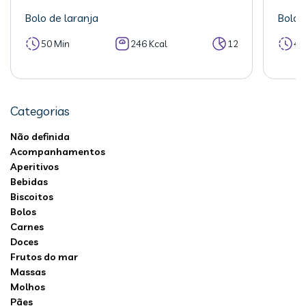
Bolo de laranja
Bolo 
50 Min
246 Kcal
12
40
Categorias
Não definida
Acompanhamentos
Aperitivos
Bebidas
Biscoitos
Bolos
Carnes
Doces
Frutos do mar
Massas
Molhos
Pães