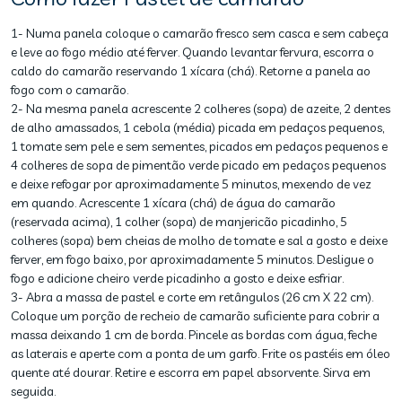
1- Numa panela coloque o camarão fresco sem casca e sem cabeça
e leve ao fogo médio até ferver. Quando levantar fervura, escorra o
caldo do camarão reservando 1 xícara (chá). Retorne a panela ao
fogo com o camarão.
2- Na mesma panela acrescente 2 colheres (sopa) de azeite, 2 dentes
de alho amassados, 1 cebola (média) picada em pedaços pequenos,
1 tomate sem pele e sem sementes, picados em pedaços pequenos e
4 colheres de sopa de pimentão verde picado em pedaços pequenos
e deixe refogar por aproximadamente 5 minutos, mexendo de vez
em quando. Acrescente 1 xícara (chá) de água do camarão
(reservada acima), 1 colher (sopa) de manjericão picadinho, 5
colheres (sopa) bem cheias de molho de tomate e sal a gosto e deixe
ferver, em fogo baixo, por aproximadamente 5 minutos. Desligue o
fogo e adicione cheiro verde picadinho a gosto e deixe esfriar.
3- Abra a massa de pastel e corte em retângulos (26 cm X 22 cm).
Coloque um porção de recheio de camarão suficiente para cobrir a
massa deixando 1 cm de borda. Pincele as bordas com água, feche
as laterais e aperte com a ponta de um garfo. Frite os pastéis em óleo
quente até dourar. Retire e escorra em papel absorvente. Sirva em
seguida.