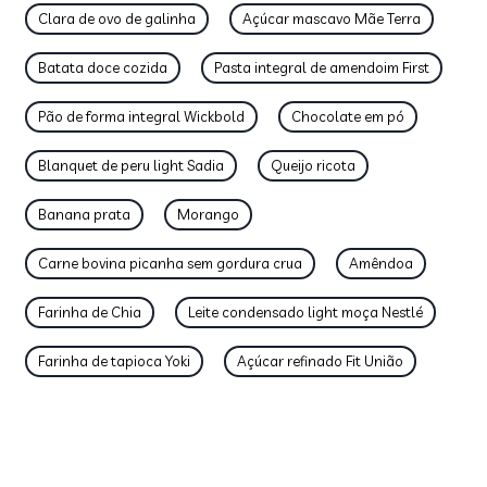
Clara de ovo de galinha
Açúcar mascavo Mãe Terra
Batata doce cozida
Pasta integral de amendoim First
Pão de forma integral Wickbold
Chocolate em pó
Blanquet de peru light Sadia
Queijo ricota
Banana prata
Morango
Carne bovina picanha sem gordura crua
Amêndoa
Farinha de Chia
Leite condensado light moça Nestlé
Farinha de tapioca Yoki
Açúcar refinado Fit União