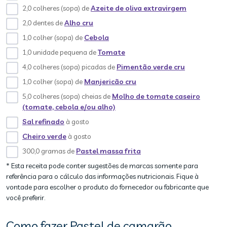
2,0 colheres (sopa) de
Azeite de oliva extravirgem
2,0 dentes de
Alho cru
1,0 colher (sopa) de
Cebola
1,0 unidade pequena de
Tomate
4,0 colheres (sopa) picadas de
Pimentão verde cru
1,0 colher (sopa) de
Manjericão cru
5,0 colheres (sopa) cheias de
Molho de tomate caseiro
(tomate, cebola e/ou alho)
Sal refinado
à gosto
Cheiro verde
à gosto
300,0 gramas de
Pastel massa frita
* Esta receita pode conter sugestões de marcas somente para
referência para o cálculo das informações nutricionais. Fique à
vontade para escolher o produto do fornecedor ou fabricante que
você preferir.
Como fazer Pastel de camarão