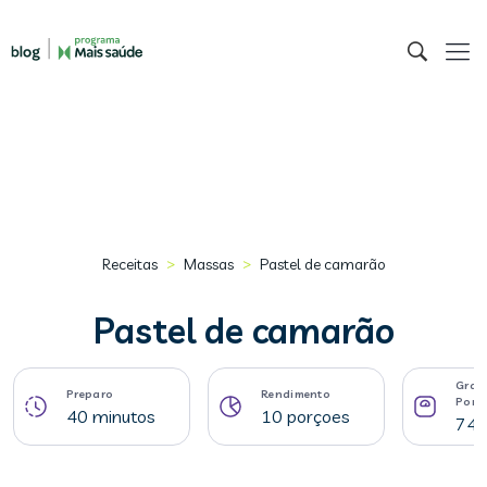
>
>
Receitas
Massas
Pastel de camarão
Pastel de camarão
Gram
Preparo
Rendimento
Porç
40 minutos
10 porçoes
74 