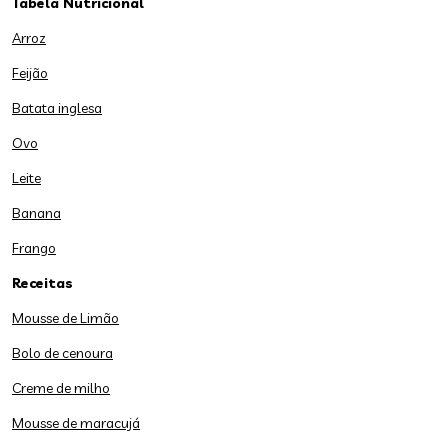
Tabela Nutricional
Arroz
Feijão
Batata inglesa
Ovo
Leite
Banana
Frango
Receitas
Mousse de Limão
Bolo de cenoura
Creme de milho
Mousse de maracujá