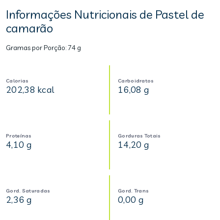
Informações Nutricionais de Pastel de
camarão
Gramas por Porção:
74 g
Calorias
Carboidratos
202,38 kcal
16,08 g
Proteínas
Gorduras Totais
4,10 g
14,20 g
Gord. Saturadas
Gord. Trans
2,36 g
0,00 g