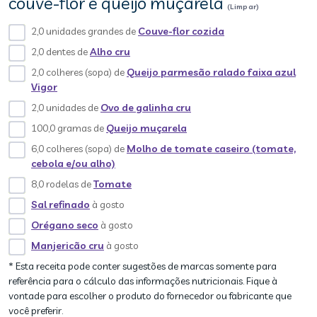
couve-flor e queijo muçarela
(Limpar)
2,0 unidades grandes de
Couve-flor cozida
2,0 dentes de
Alho cru
2,0 colheres (sopa) de
Queijo parmesão ralado faixa azul
Vigor
2,0 unidades de
Ovo de galinha cru
100,0 gramas de
Queijo muçarela
6,0 colheres (sopa) de
Molho de tomate caseiro (tomate,
cebola e/ou alho)
8,0 rodelas de
Tomate
Sal refinado
à gosto
Orégano seco
à gosto
Manjericão cru
à gosto
* Esta receita pode conter sugestões de marcas somente para
referência para o cálculo das informações nutricionais. Fique à
vontade para escolher o produto do fornecedor ou fabricante que
você preferir.