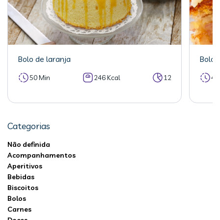
Bolo de laranja
Bolo 
50 Min
246 Kcal
12
40
Categorias
Não definida
Acompanhamentos
Aperitivos
Bebidas
Biscoitos
Bolos
Carnes