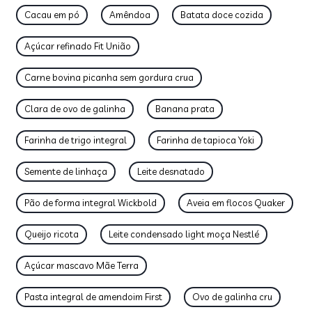
Cacau em pó
Amêndoa
Batata doce cozida
Açúcar refinado Fit União
Carne bovina picanha sem gordura crua
Clara de ovo de galinha
Banana prata
Farinha de trigo integral
Farinha de tapioca Yoki
Semente de linhaça
Leite desnatado
Pão de forma integral Wickbold
Aveia em flocos Quaker
Queijo ricota
Leite condensado light moça Nestlé
Açúcar mascavo Mãe Terra
Pasta integral de amendoim First
Ovo de galinha cru