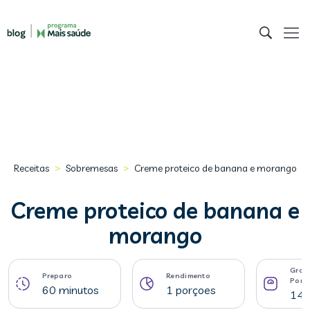
>
>
Receitas
Sobremesas
Creme proteico de banana e morango
Creme proteico de banana e
morango
Gram
Preparo
Rendimento
Porç
60 minutos
1 porçoes
141