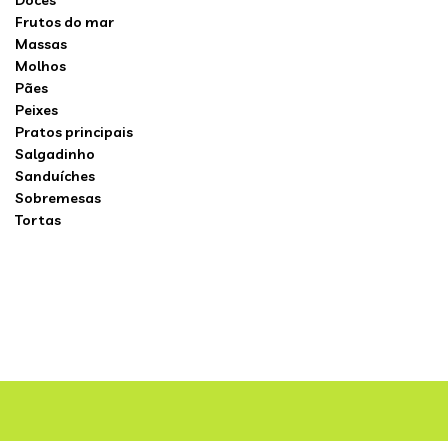
Doces
Frutos do mar
Massas
Molhos
Pães
Peixes
Pratos principais
Salgadinho
Sanduíches
Sobremesas
Tortas