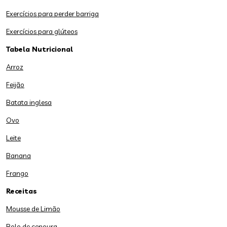
Exercícios para perder barriga
Exercícios para glúteos
Tabela Nutricional
Arroz
Feijão
Batata inglesa
Ovo
Leite
Banana
Frango
Receitas
Mousse de Limão
Bolo de cenoura