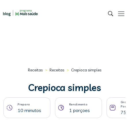
>
>
Receitas
Receitas
Crepioca simples
Crepioca simples
Gram
Preparo
Rendimento
Porç
10 minutos
1 porçoes
75 