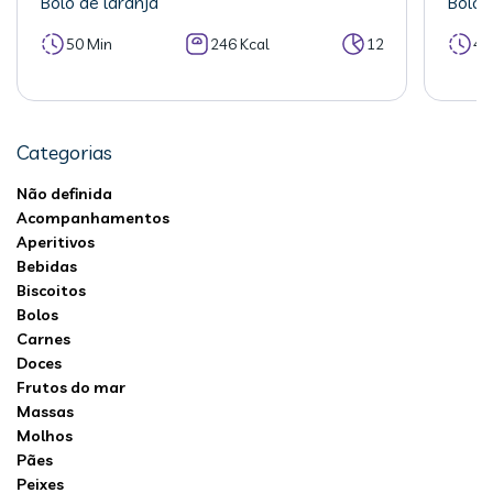
Bolo de laranja
Bolo 
50 Min
246 Kcal
12
40
Categorias
Não definida
Acompanhamentos
Aperitivos
Bebidas
Biscoitos
Bolos
Carnes
Doces
Frutos do mar
Massas
Molhos
Pães
Peixes