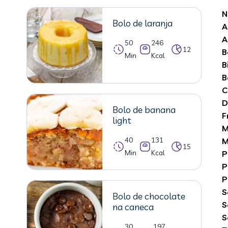
N
Bolo de laranja
A
A
50
246
12
B
Min
Kcal
B
B
C
D
Bolo de banana
F
light
M
40
131
M
15
Min
Kcal
P
P
P
S
Bolo de chocolate
S
na caneca
S
30
197