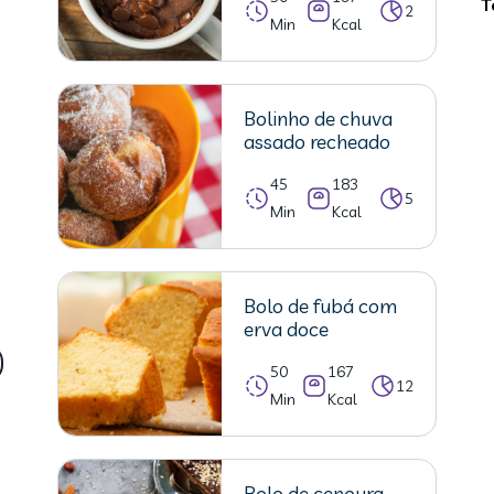
T
2
Min
Kcal
Bolinho de chuva
assado recheado
45
183
5
Min
Kcal
Bolo de fubá com
erva doce
50
167
12
Min
Kcal
Bolo de cenoura