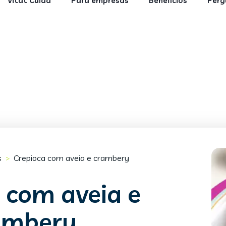
Vitat Cuida
Para empresas
Benefícios
Perg
s
Crepioca com aveia e crambery
>
 com aveia e
ambery