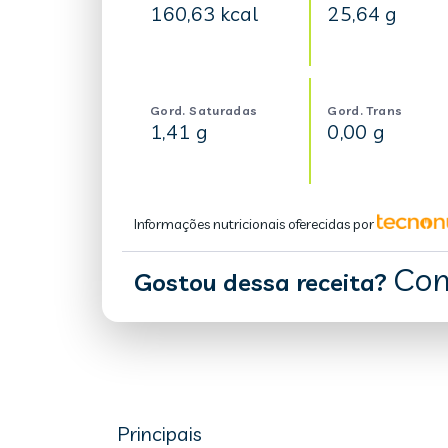
160,63 kcal
25,64 g
Gord. Saturadas
Gord. Trans
1,41 g
0,00 g
Informações nutricionais oferecidas por
Com
Gostou dessa receita?
Principais