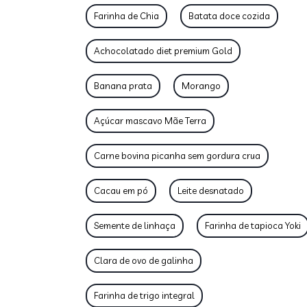
Farinha de Chia
Batata doce cozida
Achocolatado diet premium Gold
Banana prata
Morango
Açúcar mascavo Mãe Terra
Carne bovina picanha sem gordura crua
Cacau em pó
Leite desnatado
Semente de linhaça
Farinha de tapioca Yoki
Clara de ovo de galinha
Farinha de trigo integral