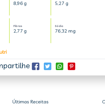
8,96 g
5,27 g
Fibras
Sódio
2,77 g
76,32 mg
partilhe
Últimas Receitas
C