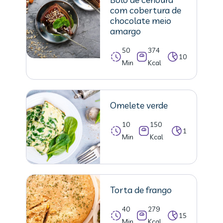
com cobertura de
chocolate meio
amargo
50
374
10
Min
Kcal
Omelete verde
10
150
1
Min
Kcal
Torta de frango
40
279
15
Min
Kcal