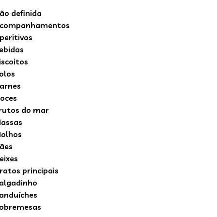
ão definida
companhamentos
peritivos
ebidas
iscoitos
olos
arnes
oces
rutos do mar
assas
olhos
ães
eixes
ratos principais
algadinho
anduíches
obremesas