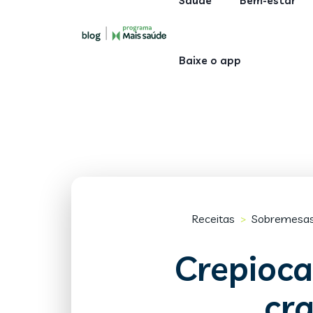
Saúde
Bem-estar
Baixe o app
Receitas
Sobremesa
>
Crepioca
cr