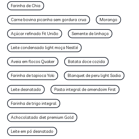
Farinha de Chia
Carne bovina picanha sem gordura crua
Morango
Açúcar refinado Fit União
Semente de linhaça
Leite condensado light moça Nestlé
Aveia em flocos Quaker
Batata doce cozida
Farinha de tapioca Yoki
Blanquet de peru light Sadia
Leite desnatado
Pasta integral de amendoim First
Farinha de trigo integral
Achocolatado diet premium Gold
Leite em pó desnatado