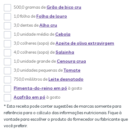
500,0 gramas de
Grão de bico cru
1,0 folha de
Folha de louro
3,0 dentes de
Alho cru
1,0 unidade média de
Cebola
3,0 colheres (sopa) de
Azeite de oliva extravirgem
4,0 colheres (sopa) de
Salsinha
1,0 unidade grande de
Cenoura crua
3,0 unidades pequenas de
Tomate
750,0 mililitros de
Leite desnatado
Pimenta-do-reino em pó
à gosto
Açafrão em pó
à gosto
* Esta receita pode conter sugestões de marcas somente para
referência para o cálculo das informações nutricionais. Fique à
vontade para escolher o produto do fornecedor ou fabricante que
você preferir.