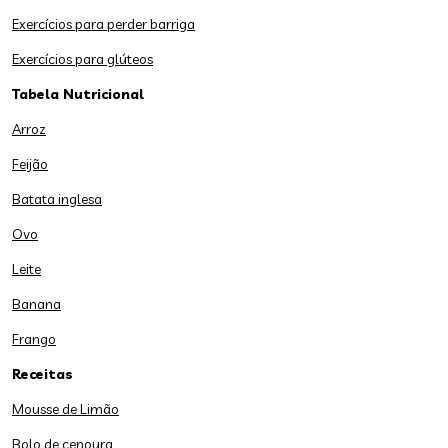
Exercícios para perder barriga
Exercícios para glúteos
Tabela Nutricional
Arroz
Feijão
Batata inglesa
Ovo
Leite
Banana
Frango
Receitas
Mousse de Limão
Bolo de cenoura