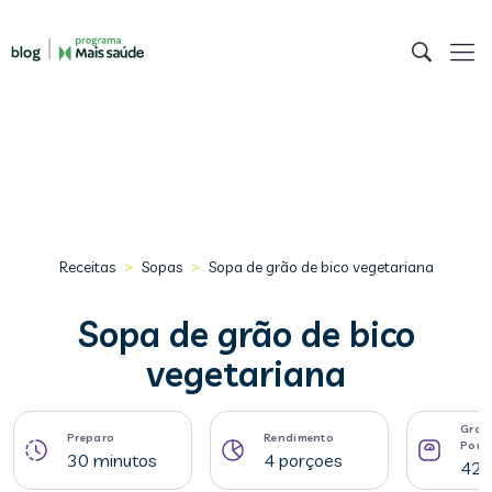
>
>
Receitas
Sopas
Sopa de grão de bico vegetariana
Sopa de grão de bico
vegetariana
Gram
Preparo
Rendimento
Porç
30 minutos
4 porçoes
423