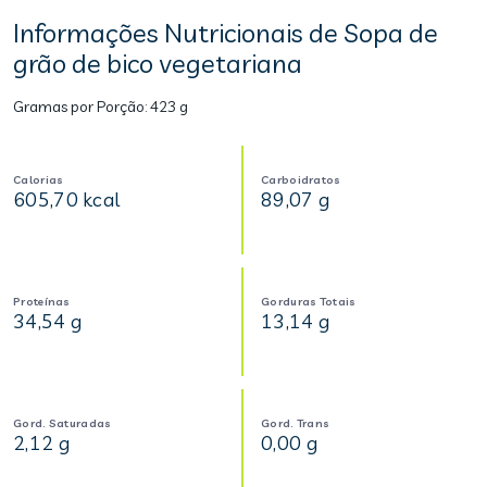
Informações Nutricionais de Sopa de
grão de bico vegetariana
Gramas por Porção:
423 g
Calorias
Carboidratos
605,70 kcal
89,07 g
Proteínas
Gorduras Totais
34,54 g
13,14 g
Gord. Saturadas
Gord. Trans
2,12 g
0,00 g