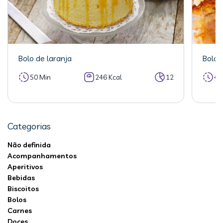
Bolo de laranja
Bolo 
50 Min
246 Kcal
12
40
Categorias
Não definida
Acompanhamentos
Aperitivos
Bebidas
Biscoitos
Bolos
Carnes
Doces