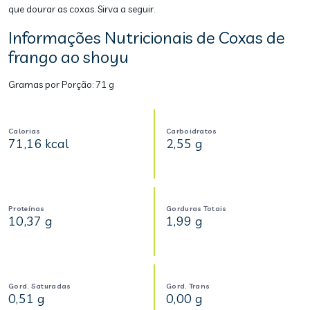
que dourar as coxas. Sirva a seguir.
Informações Nutricionais de Coxas de
frango ao shoyu
Gramas por Porção:
71 g
Calorias
Carboidratos
71,16 kcal
2,55 g
Proteínas
Gorduras Totais
10,37 g
1,99 g
Gord. Saturadas
Gord. Trans
0,51 g
0,00 g