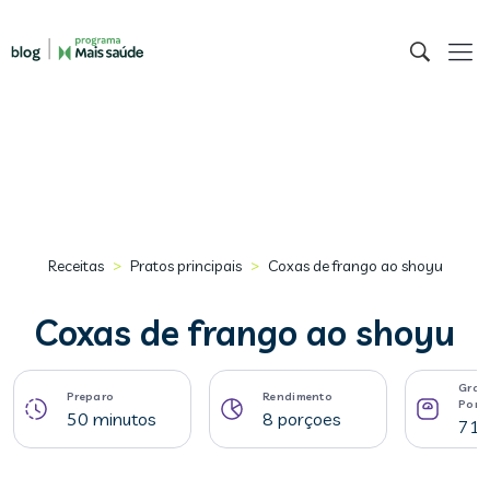
>
>
Receitas
Pratos principais
Coxas de frango ao shoyu
Coxas de frango ao shoyu
Gram
Preparo
Rendimento
Porç
50 minutos
8 porçoes
71 