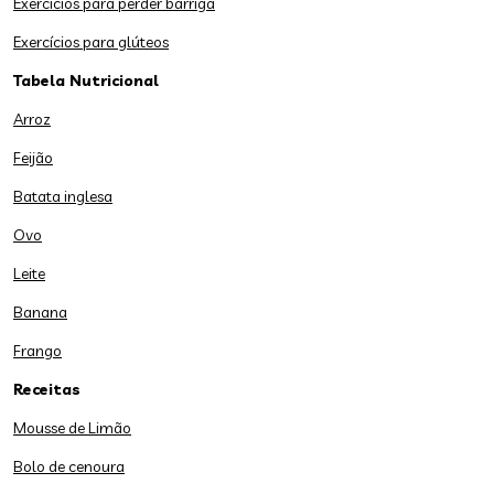
Exercícios para perder barriga
Exercícios para glúteos
Tabela Nutricional
Arroz
Feijão
Batata inglesa
Ovo
Leite
Banana
Frango
Receitas
Mousse de Limão
Bolo de cenoura