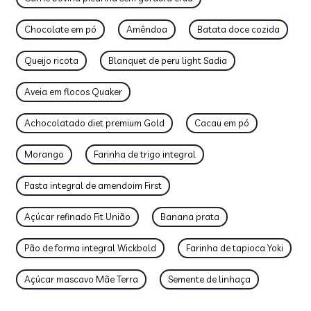
Chocolate em pó
Amêndoa
Batata doce cozida
Queijo ricota
Blanquet de peru light Sadia
Aveia em flocos Quaker
Achocolatado diet premium Gold
Cacau em pó
Morango
Farinha de trigo integral
Pasta integral de amendoim First
Açúcar refinado Fit União
Banana prata
Pão de forma integral Wickbold
Farinha de tapioca Yoki
Açúcar mascavo Mãe Terra
Semente de linhaça