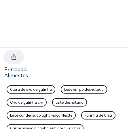
Principais
Alimentos
Clara de ovo de galinha
Leite em pó desnatado
Ovo de galinha cru
Leite desnatado
Leite condensado light moça Nestlé
Farinha de Chia
Carne bovina picanha sem gordura crua