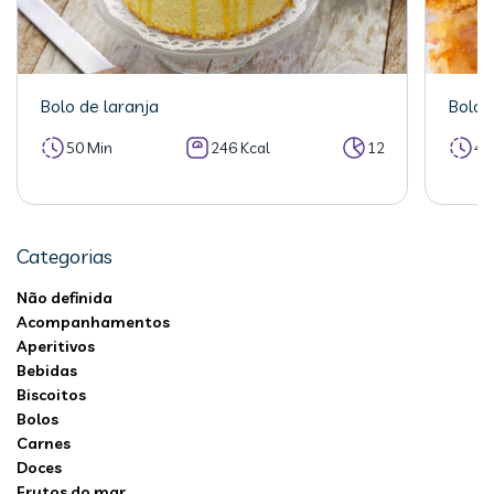
Bolo de laranja
Bolo 
50 Min
246 Kcal
12
40
Categorias
Não definida
Acompanhamentos
Aperitivos
Bebidas
Biscoitos
Bolos
Carnes
Doces
Frutos do mar