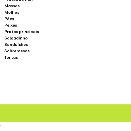
Massas
Molhos
Pães
Peixes
Pratos principais
Salgadinho
Sanduíches
Sobremesas
Tortas
;