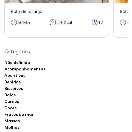
Bolo de laranja
Bolo 
50 Min
246 Kcal
12
40
Categorias
Não definida
Acompanhamentos
Aperitivos
Bebidas
Biscoitos
Bolos
Carnes
Doces
Frutos do mar
Massas
Molhos