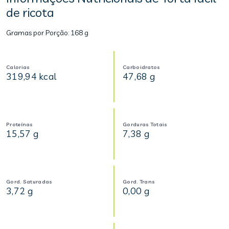
de ricota
Gramas por Porção:
168 g
Calorias
Carboidratos
319,94 kcal
47,68 g
Proteínas
Gorduras Totais
15,57 g
7,38 g
Gord. Saturadas
Gord. Trans
3,72 g
0,00 g