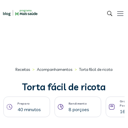
>
>
Receitas
Acompanhamentos
Torta fácil de ricota
Torta fácil de ricota
Gram
Preparo
Rendimento
Porç
40 minutos
8 porçoes
168