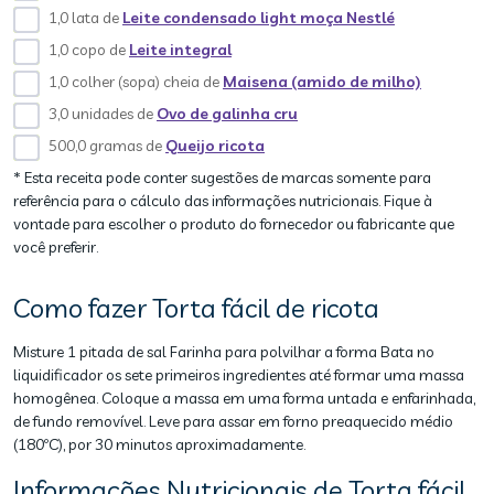
1,0 lata de
Leite condensado light moça Nestlé
1,0 copo de
Leite integral
1,0 colher (sopa) cheia de
Maisena (amido de milho)
3,0 unidades de
Ovo de galinha cru
500,0 gramas de
Queijo ricota
* Esta receita pode conter sugestões de marcas somente para
referência para o cálculo das informações nutricionais. Fique à
vontade para escolher o produto do fornecedor ou fabricante que
você preferir.
Como fazer Torta fácil de ricota
Misture 1 pitada de sal Farinha para polvilhar a forma Bata no
liquidificador os sete primeiros ingredientes até formar uma massa
homogênea. Coloque a massa em uma forma untada e enfarinhada,
de fundo removível. Leve para assar em forno preaquecido médio
(180ºC), por 30 minutos aproximadamente.
Informações Nutricionais de Torta fácil