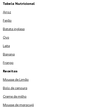
Tabela Nutricional
Arroz
Feijão
Batata inglesa
Ovo
Leite
Banana
Frango
Receitas
Mousse de Limão
Bolo de cenoura
Creme de milho
Mousse de maracujá