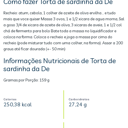
Como fazer Torta de sardinha da De
Recheio: atum, cebola, 1 colher de azeite de oliva ervilha.... e tudo
mais que voce quiser Massa 3 ovos, 1 e 1/2 xicara de agua morna, Sal
a goso 3/4 de xicara de azeite de oliva, 3 xicaras de aveia, 1 e 1/2 col
chá de fermento para bolo Bate toda a massa no liquidificador e
coloca na forma. Coloca o recheio e joga a massa por cima do
recheio (pode misturar tudo com uma colher, na forma). Assar a 200
graus até ficar dourada (+- 50 min)
Informações Nutricionais de Torta de
sardinha da De
Gramas por Porção:
159 g
Calorias
Carboidratos
250,38 kcal
27,24 g