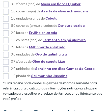
3,0 xícaras (chá) de
Aveia em flocos Quaker
1,0 colher (sopa) de
Azeite de oliva extravirgem
1,0 unidade grande de
Cebola
6,0 colheres (arroz) picadas de
Cenoura cozida
2,0 latas de
Ervilha enlatada
1,5 colheres (chá) de
Fermento em pó químico
2,0 latas de
Milho verde enlatado
3,0 unidades de
Ovo de galinha cru
0,7 xícaras de
Óleo de canola Liza
2,0 unidades de
Sardinha em óleo Gomes da Costa
1,0 pitada de
Sal marinho Jasmine
* Esta receita pode conter sugestões de marcas somente para
referência para o cálculo das informações nutricionais. Fique à
vontade para escolher o produto do fornecedor ou fabricante que
você preferir.