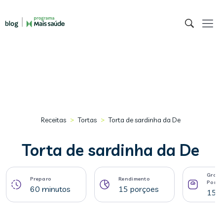
>
>
Receitas
Tortas
Torta de sardinha da De
Torta de sardinha da De
Gram
Preparo
Rendimento
Porç
60 minutos
15 porçoes
159