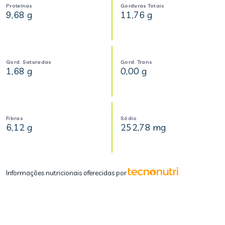
Proteínas
Gorduras Totais
9,68 g
11,76 g
Gord. Saturadas
Gord. Trans
1,68 g
0,00 g
Fibras
Sódio
6,12 g
252,78 mg
Informações nutricionais oferecidas por