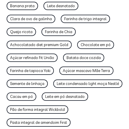
Banana prata
Leite desnatado
Clara de ovo de galinha
Farinha de trigo integral
Queijo ricota
Farinha de Chia
Achocolatado diet premium Gold
Chocolate em pó
Açúcar refinado Fit União
Batata doce cozida
Farinha de tapioca Yoki
Açúcar mascavo Mãe Terra
Semente de linhaça
Leite condensado light moça Nestlé
Cacau em pó
Leite em pó desnatado
Pão de forma integral Wickbold
Pasta integral de amendoim First