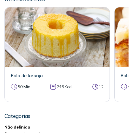
Bolo de laranja
Bolo 
50 Min
246 Kcal
12
40
Categorias
Não definida