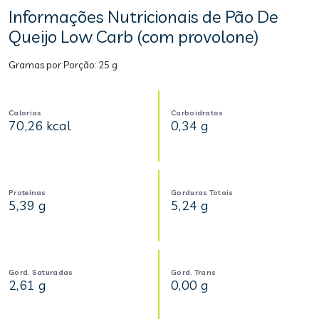
Informações Nutricionais de Pão De
Queijo Low Carb (com provolone)
Gramas por Porção:
25 g
Calorias
Carboidratos
70,26 kcal
0,34 g
Proteínas
Gorduras Totais
5,39 g
5,24 g
Gord. Saturadas
Gord. Trans
2,61 g
0,00 g