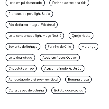
Leite em pó desnatado
Farinha de tapioca Yoki
Blanquet de peru light Sadia
Pão de forma integral Wickbold
Leite condensado light moça Nestlé
Queijo ricota
Semente de linhaça
Farinha de Chia
Morango
Leite desnatado
Aveia em flocos Quaker
Chocolate em pó
Açúcar refinado Fit União
Achocolatado diet premium Gold
Banana prata
Clara de ovo de galinha
Batata doce cozida