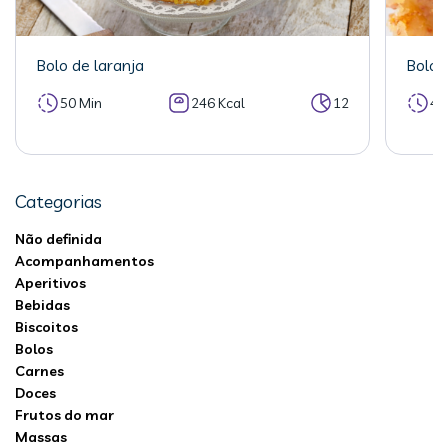
Bolo de laranja
Bolo 
50 Min
246 Kcal
12
40
Categorias
Não definida
Acompanhamentos
Aperitivos
Bebidas
Biscoitos
Bolos
Carnes
Doces
Frutos do mar
Massas