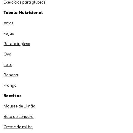
Exercícios para glúteos
Tabela Nutricional
Arroz
Feijão
Batata inglesa
Ovo
Leite
Banana
Frango
Receitas
Mousse de Limão
Bolo de cenoura
Creme de milho