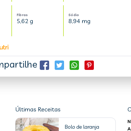
Fibras
Sódio
5,62 g
8,94 mg
partilhe
Últimas Receitas
C
N
Bolo de laranja
A