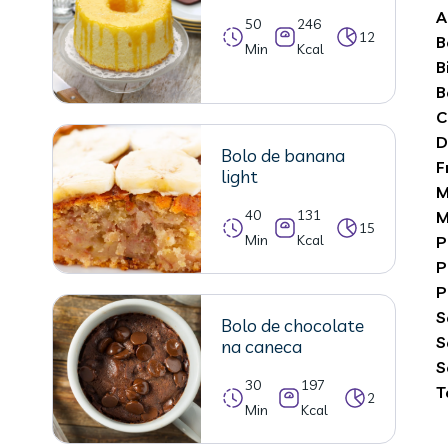
A
50
246
12
B
Min
Kcal
B
B
C
D
Bolo de banana
F
light
M
40
131
M
15
Min
Kcal
P
P
P
S
Bolo de chocolate
S
na caneca
S
30
197
T
2
Min
Kcal