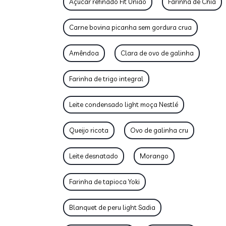
Açúcar refinado Fit União
Farinha de Chia
Carne bovina picanha sem gordura crua
Amêndoa
Clara de ovo de galinha
Farinha de trigo integral
Leite condensado light moça Nestlé
Queijo ricota
Ovo de galinha cru
Leite desnatado
Morango
Farinha de tapioca Yoki
Blanquet de peru light Sadia