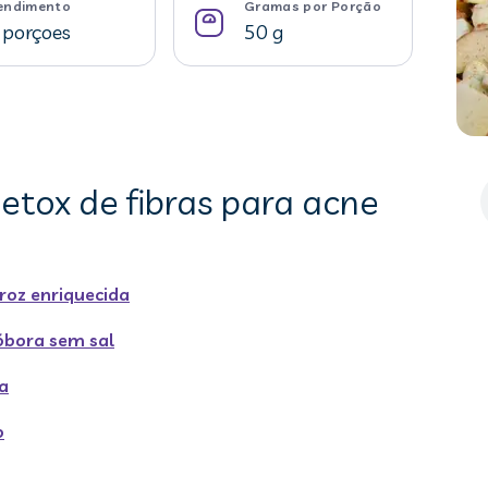
endimento
Gramas por Porção
 porçoes
50 g
detox de fibras para acne
roz enriquecida
bora sem sal
a
o