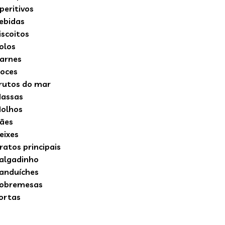
peritivos
ebidas
iscoitos
olos
arnes
oces
rutos do mar
assas
olhos
ães
eixes
ratos principais
algadinho
anduíches
obremesas
ortas