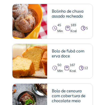
Bolinho de chuva
assado recheado
45
183
5
Min
Kcal
Bolo de fubá com
erva doce
50
167
12
Min
Kcal
Bolo de cenoura
com cobertura de
chocolate meio