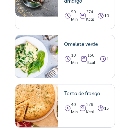
amargo
50
374
10
Min
Kcal
Omelete verde
10
150
1
Min
Kcal
Torta de frango
40
279
15
Min
Kcal