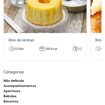
Bolo de laranja
Bolo 
50 Min
246 Kcal
12
40
Categorias
Não definida
Acompanhamentos
Aperitivos
Bebidas
Biscoitos