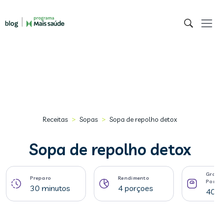
>
>
Receitas
Sopas
Sopa de repolho detox
Sopa de repolho detox
Gram
Preparo
Rendimento
Porç
30 minutos
4 porçoes
408