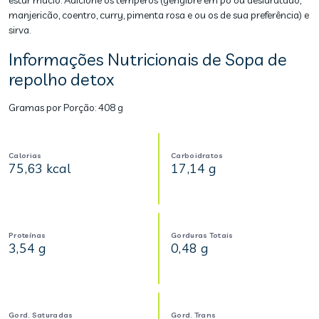
estar macio. Adicione os temperos (gengibre em pó ou desidratado,
manjericão, coentro, curry, pimenta rosa e ou os de sua preferência) e
sirva.
Informações Nutricionais de Sopa de
repolho detox
Gramas por Porção:
408 g
Calorias
Carboidratos
75,63 kcal
17,14 g
Proteínas
Gorduras Totais
3,54 g
0,48 g
Gord. Saturadas
Gord. Trans