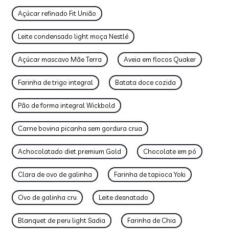
Açúcar refinado Fit União
Leite condensado light moça Nestlé
Açúcar mascavo Mãe Terra
Aveia em flocos Quaker
Farinha de trigo integral
Batata doce cozida
Pão de forma integral Wickbold
Carne bovina picanha sem gordura crua
Achocolatado diet premium Gold
Chocolate em pó
Clara de ovo de galinha
Farinha de tapioca Yoki
Ovo de galinha cru
Leite desnatado
Blanquet de peru light Sadia
Farinha de Chia