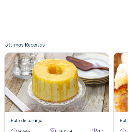
Últimas Receitas
Bolo de laranja
Bolo 
50 Min
246 Kcal
12
40