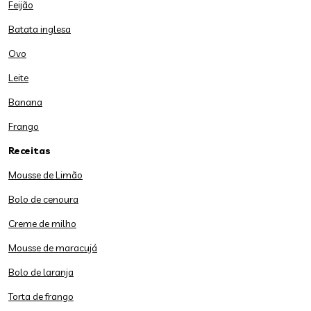
Feijão
Batata inglesa
Ovo
Leite
Banana
Frango
Receitas
Mousse de Limão
Bolo de cenoura
Creme de milho
Mousse de maracujá
Bolo de laranja
Torta de frango