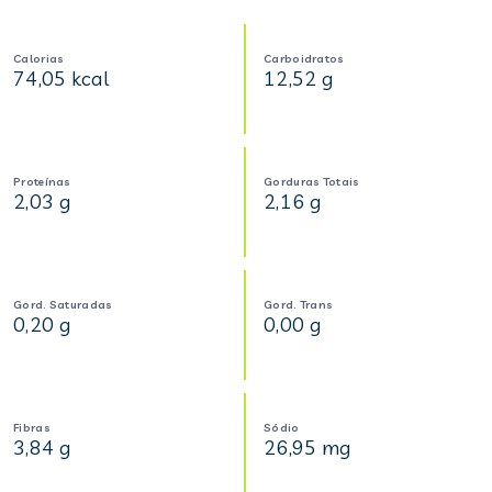
Calorias
Carboidratos
74,05 kcal
12,52 g
Proteínas
Gorduras Totais
2,03 g
2,16 g
Gord. Saturadas
Gord. Trans
0,20 g
0,00 g
Fibras
Sódio
3,84 g
26,95 mg