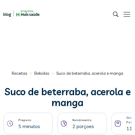
>
>
Receitas
Bebidas
Suco de beterraba, acerola e manga
Suco de beterraba, acerola e
manga
Gram
Preparo
Rendimento
Porç
5 minutos
2 porçoes
111