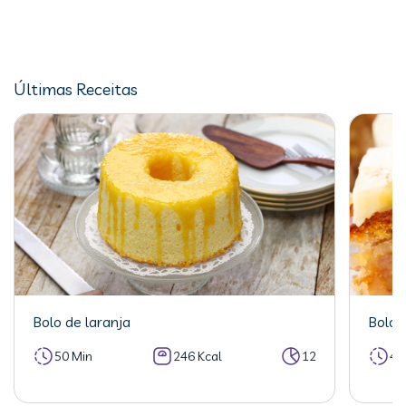
Últimas Receitas
Bolo de laranja
Bolo 
50 Min
246 Kcal
12
40