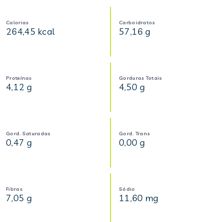
Calorias
Carboidratos
264,45 kcal
57,16 g
Proteínas
Gorduras Totais
4,12 g
4,50 g
Gord. Saturadas
Gord. Trans
0,47 g
0,00 g
Fibras
Sódio
7,05 g
11,60 mg