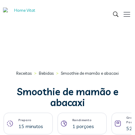
>
>
Receitas
Bebidas
Smoothie de mamão e abacaxi
Smoothie de mamão e
abacaxi
Gram
Preparo
Rendimento
Porç
15 minutos
1 porçoes
525