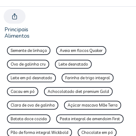
Principais
Alimentos
Semente de linhaça
Aveia em flocos Quaker
Ovo de galinha cru
Leite desnatado
Leite em pó desnatado
Farinha de trigo integral
Cacau em pó
Achocolatado diet premium Gold
Clara de ovo de galinha
Açúcar mascavo Mãe Terra
Batata doce cozida
Pasta integral de amendoim First
Pão de forma integral Wickbold
Chocolate em pó