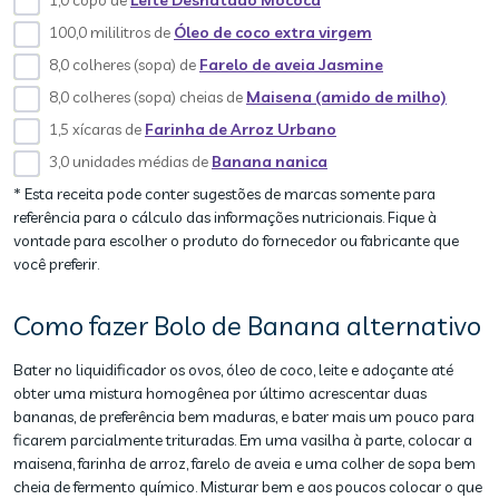
1,0 copo de
Leite Desnatado Mococa
100,0 mililitros de
Óleo de coco extra virgem
8,0 colheres (sopa) de
Farelo de aveia Jasmine
8,0 colheres (sopa) cheias de
Maisena (amido de milho)
1,5 xícaras de
Farinha de Arroz Urbano
3,0 unidades médias de
Banana nanica
* Esta receita pode conter sugestões de marcas somente para
referência para o cálculo das informações nutricionais. Fique à
vontade para escolher o produto do fornecedor ou fabricante que
você preferir.
Como fazer Bolo de Banana alternativo
Bater no liquidificador os ovos, óleo de coco, leite e adoçante até
obter uma mistura homogênea por último acrescentar duas
bananas, de preferência bem maduras, e bater mais um pouco para
ficarem parcialmente trituradas. Em uma vasilha à parte, colocar a
maisena, farinha de arroz, farelo de aveia e uma colher de sopa bem
cheia de fermento químico. Misturar bem e aos poucos colocar o que