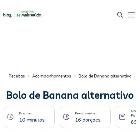
>
>
Receitas
Acompanhamentos
Bolo de Banana alternativo
Bolo de Banana alternativo
Gram
Preparo
Rendimento
Porç
10 minutos
16 porçoes
65 