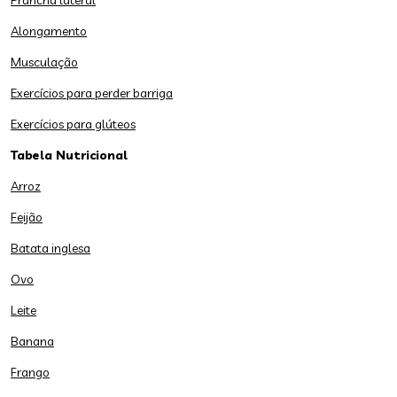
Prancha lateral
Alongamento
Musculação
Exercícios para perder barriga
Exercícios para glúteos
Tabela Nutricional
Arroz
Feijão
Batata inglesa
Ovo
Leite
Banana
Frango