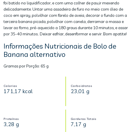
foi batido no liquidificador, e com uma colher de pau,ir mexendo
delicadamente. Untar uma assadeira de furo no meio com óleo de
coco em spray, polvilhar com farelo de aveia, decorar o fundo com a
terceira banana picada, polvilhar com canela, derramar a massa e
levar ao forno, pré-aquecido a 180 graus durante 10 minutos, e assar
por 35-40 minutos.. Deixar esfriar, desenformar e servir. Bom apatite!
Informações Nutricionais de Bolo de
Banana alternativo
Gramas por Porção:
65 g
Calorias
Carboidratos
171,17 kcal
23,01 g
Proteínas
Gorduras Totais
3,28 g
7,17 g