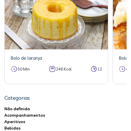
Bolo de laranja
Bolo 
50 Min
246 Kcal
12
40
Categorias
Não definida
Acompanhamentos
Aperitivos
Bebidas