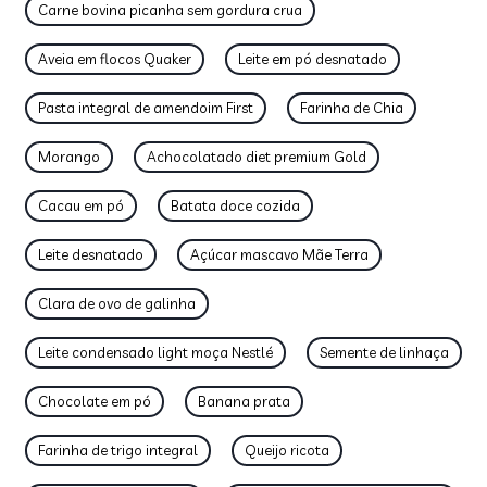
Carne bovina picanha sem gordura crua
Aveia em flocos Quaker
Leite em pó desnatado
Pasta integral de amendoim First
Farinha de Chia
Morango
Achocolatado diet premium Gold
Cacau em pó
Batata doce cozida
Leite desnatado
Açúcar mascavo Mãe Terra
Clara de ovo de galinha
Leite condensado light moça Nestlé
Semente de linhaça
Chocolate em pó
Banana prata
Farinha de trigo integral
Queijo ricota