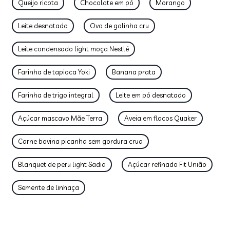
Queijo ricota
Chocolate em pó
Morango
Leite desnatado
Ovo de galinha cru
Leite condensado light moça Nestlé
Farinha de tapioca Yoki
Banana prata
Farinha de trigo integral
Leite em pó desnatado
Açúcar mascavo Mãe Terra
Aveia em flocos Quaker
Carne bovina picanha sem gordura crua
Blanquet de peru light Sadia
Açúcar refinado Fit União
Semente de linhaça