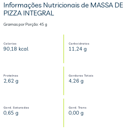
Informações Nutricionais de MASSA DE
PIZZA INTEGRAL
Gramas por Porção:
45 g
Calorias
Carboidratos
90,18 kcal
11,24 g
Proteínas
Gorduras Totais
2,62 g
4,26 g
Gord. Saturadas
Gord. Trans
0,65 g
0,00 g