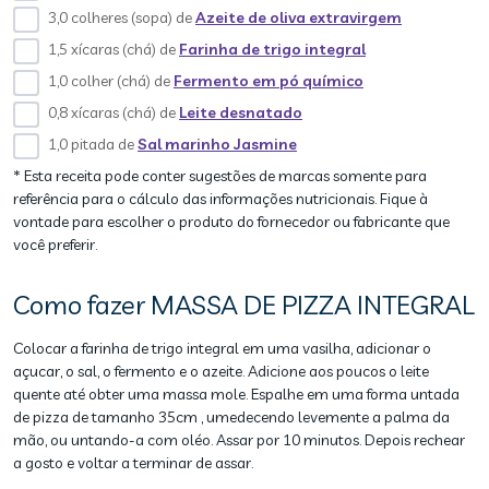
3,0 colheres (sopa) de
Azeite de oliva extravirgem
1,5 xícaras (chá) de
Farinha de trigo integral
1,0 colher (chá) de
Fermento em pó químico
0,8 xícaras (chá) de
Leite desnatado
1,0 pitada de
Sal marinho Jasmine
* Esta receita pode conter sugestões de marcas somente para
referência para o cálculo das informações nutricionais. Fique à
vontade para escolher o produto do fornecedor ou fabricante que
você preferir.
Como fazer MASSA DE PIZZA INTEGRAL
Colocar a farinha de trigo integral em uma vasilha, adicionar o
açucar, o sal, o fermento e o azeite. Adicione aos poucos o leite
quente até obter uma massa mole. Espalhe em uma forma untada
de pizza de tamanho 35cm , umedecendo levemente a palma da
mão, ou untando-a com oléo. Assar por 10 minutos. Depois rechear
a gosto e voltar a terminar de assar.