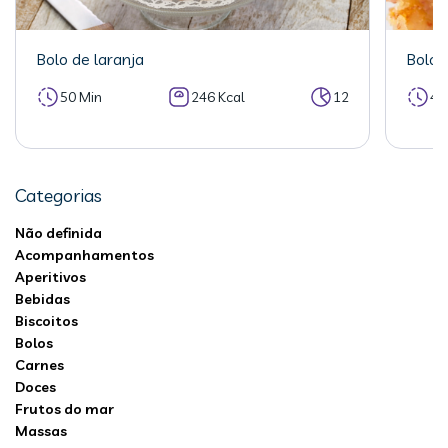
Bolo de laranja
Bolo 
50 Min
246 Kcal
12
40
Categorias
Não definida
Acompanhamentos
Aperitivos
Bebidas
Biscoitos
Bolos
Carnes
Doces
Frutos do mar
Massas