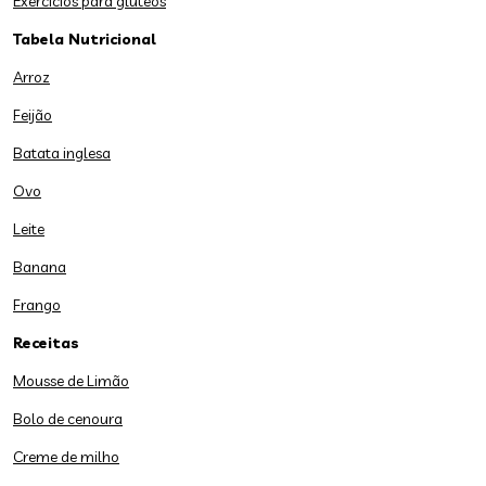
Exercícios para glúteos
Tabela Nutricional
Arroz
Feijão
Batata inglesa
Ovo
Leite
Banana
Frango
Receitas
Mousse de Limão
Bolo de cenoura
Creme de milho