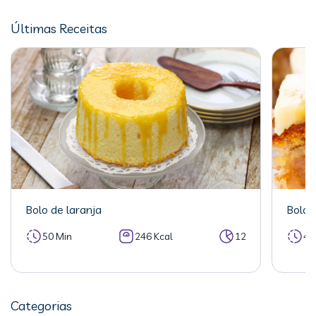
Últimas Receitas
Bolo de laranja
Bolo 
50 Min
246 Kcal
12
40
Categorias