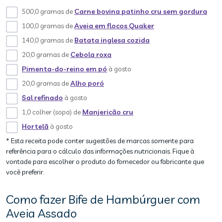
500,0 gramas de
Carne bovina patinho cru sem gordura
100,0 gramas de
Aveia em flocos Quaker
140,0 gramas de
Batata inglesa cozida
20,0 gramas de
Cebola roxa
Pimenta-do-reino em pó
à gosto
20,0 gramas de
Alho poró
Sal refinado
à gosto
1,0 colher (sopa) de
Manjericão cru
Hortelã
à gosto
* Esta receita pode conter sugestões de marcas somente para
referência para o cálculo das informações nutricionais. Fique à
vontade para escolher o produto do fornecedor ou fabricante que
você preferir.
Como fazer Bife de Hambúrguer com
Aveia Assado