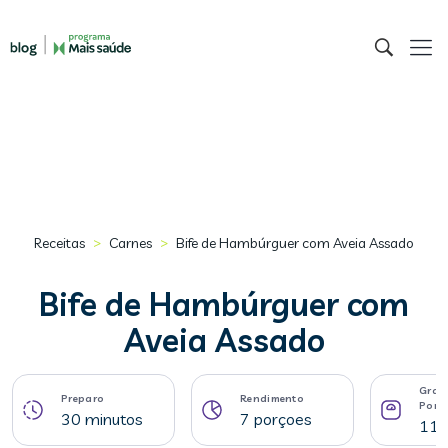
>
>
Receitas
Carnes
Bife de Hambúrguer com Aveia Assado
Bife de Hambúrguer com
Aveia Assado
Gram
Preparo
Rendimento
Porç
30 minutos
7 porçoes
112