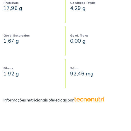
Proteínas
Gorduras Totais
17,96 g
4,29 g
Gord. Saturadas
Gord. Trans
1,67 g
0,00 g
Fibras
Sódio
1,92 g
92,46 mg
Informações nutricionais oferecidas por