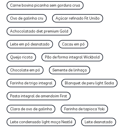
Carne bovina picanha sem gordura crua
Ovo de galinha cru
Açúcar refinado Fit União
Achocolatado diet premium Gold
Leite em pó desnatado
Cacau em pó
Queijo ricota
Pão de forma integral Wickbold
Chocolate em pó
Semente de linhaça
Farinha de trigo integral
Blanquet de peru light Sadia
Pasta integral de amendoim First
Clara de ovo de galinha
Farinha de tapioca Yoki
Leite condensado light moça Nestlé
Leite desnatado