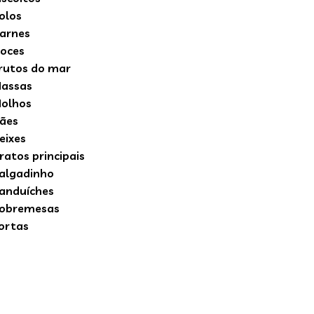
olos
arnes
oces
rutos do mar
assas
olhos
ães
eixes
ratos principais
algadinho
anduíches
obremesas
ortas