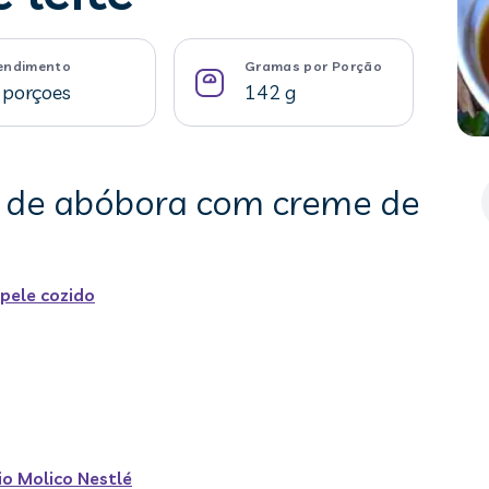
endimento
Gramas por Porção
 porçoes
142 g
a de abóbora com creme de
pele cozido
io Molico Nestlé