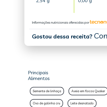
2,54 g
0,00 g
Informações nutricionais oferecidas por
Com
Gostou dessa receita?
Principais
Alimentos
Semente de linhaça
Aveia em flocos Quaker
Ovo de galinha cru
Leite desnatado