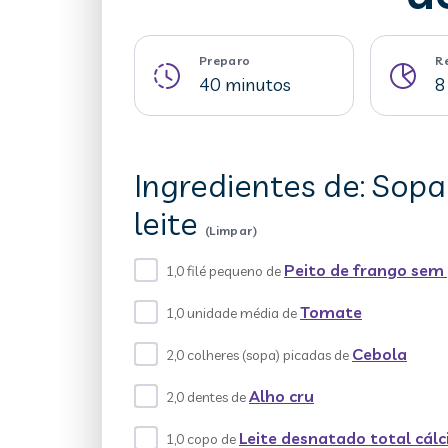
Preparo
R
40 minutos
8
Ingredientes de: Sop
leite
(Limpar)
Peito de frango sem 
1,0 filé pequeno de
Tomate
1,0 unidade média de
Cebola
2,0 colheres (sopa) picadas de
Alho cru
2,0 dentes de
Leite desnatado total cálc
1,0 copo de