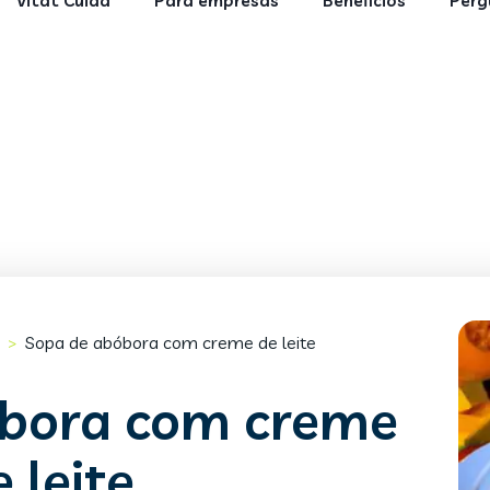
Vitat Cuida
Para empresas
Benefícios
Perg
Sopa de abóbora com creme de leite
>
óbora com creme
 leite