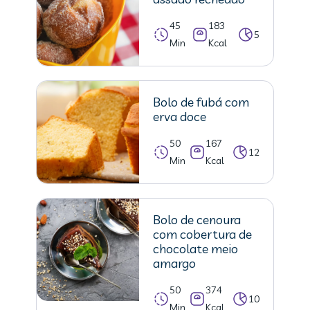
45
183
5
Min
Kcal
Bolo de fubá com
erva doce
50
167
12
Min
Kcal
Bolo de cenoura
com cobertura de
chocolate meio
amargo
50
374
10
Min
Kcal