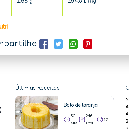
1,65 g
294,01 mg
partilhe
Últimas Receitas
C
N
Bolo de laranja
A
A
50
246
12
B
Min
Kcal
B