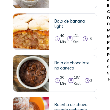
B
C
D
Bolo de banana
F
light
M
40
131
M
15
Min
Kcal
P
P
P
S
Bolo de chocolate
S
na caneca
S
30
197
T
2
Min
Kcal
Bolinho de chuva
assado recheado