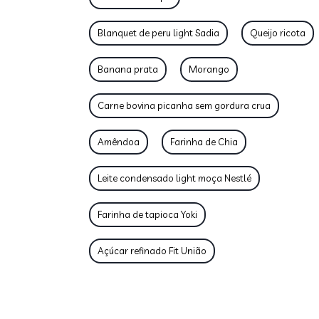
Blanquet de peru light Sadia
Queijo ricota
Banana prata
Morango
Carne bovina picanha sem gordura crua
Amêndoa
Farinha de Chia
Leite condensado light moça Nestlé
Farinha de tapioca Yoki
Açúcar refinado Fit União