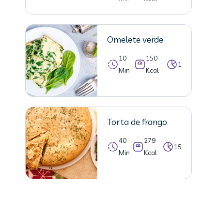
Omelete verde
10
150
1
Min
Kcal
Torta de frango
40
279
15
Min
Kcal