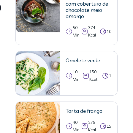
com cobertura de
chocolate meio
amargo
50
374
10
Min
Kcal
Omelete verde
10
150
1
Min
Kcal
Torta de frango
40
279
15
Min
Kcal