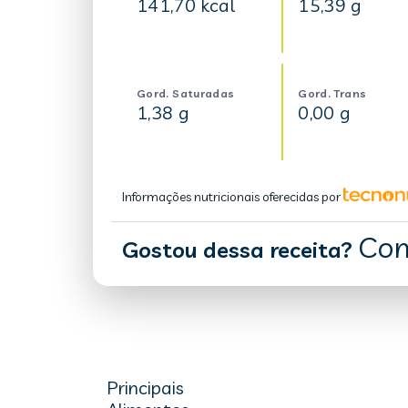
141,70 kcal
15,39 g
Gord. Saturadas
Gord. Trans
1,38 g
0,00 g
Informações nutricionais oferecidas por
Com
Gostou dessa receita?
Principais