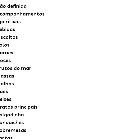
ão definida
companhamentos
peritivos
ebidas
iscoitos
olos
arnes
oces
rutos do mar
assas
olhos
ães
eixes
ratos principais
algadinho
anduíches
obremesas
ortas