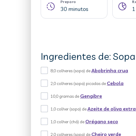
Preparo
R
30 minutos
1
Ingredientes de: Sopa
Abobrinha crua
8,0 colheres (sopa) de
Cebola
2,0 colheres (sopa) picadas de
Gengibre
10,0 gramas de
Azeite de oliva extr
1,0 colher (sopa) de
Orégano seco
1,0 colher (chá) de
Cheiro verde
2,0 colheres (sopa) de