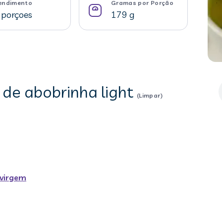
endimento
Gramas por Porção
 porçoes
179 g
 de abobrinha light
(Limpar)
avirgem