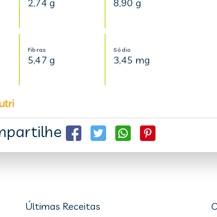
2,74 g
8,90 g
Fibras
Sódio
5,47 g
3,45 mg
partilhe
Últimas Receitas
C