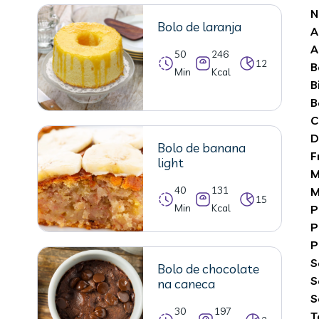
N
Bolo de laranja
A
A
50
246
12
B
Min
Kcal
B
B
C
D
Bolo de banana
F
light
M
40
131
M
15
Min
Kcal
P
P
P
S
Bolo de chocolate
S
na caneca
S
30
197
T