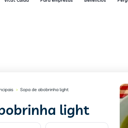
Vitat Cuida
Para empresas
Benefícios
Perg
ncipais
Sopa de abobrinha light
>
bobrinha light