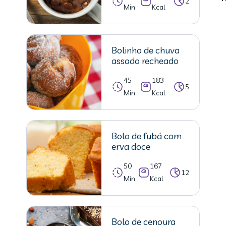
2
Min
Kcal
Bolinho de chuva
assado recheado
45
183
5
Min
Kcal
Bolo de fubá com
erva doce
50
167
12
Min
Kcal
Bolo de cenoura