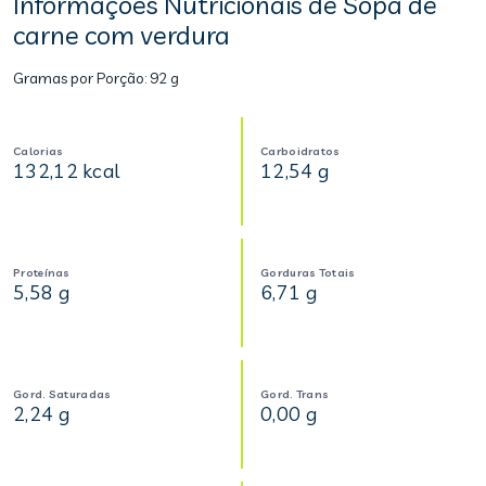
Informações Nutricionais de Sopa de
carne com verdura
Gramas por Porção:
92 g
Calorias
Carboidratos
132,12 kcal
12,54 g
Proteínas
Gorduras Totais
5,58 g
6,71 g
Gord. Saturadas
Gord. Trans
2,24 g
0,00 g