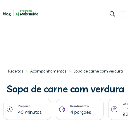
>
>
Receitas
Acompanhamentos
Sopa de carne com verdura
Sopa de carne com verdura
Gram
Preparo
Rendimento
Porç
40 minutos
4 porçoes
92 