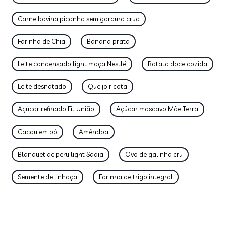
Carne bovina picanha sem gordura crua
Farinha de Chia
Banana prata
Leite condensado light moça Nestlé
Batata doce cozida
Leite desnatado
Queijo ricota
Açúcar refinado Fit União
Açúcar mascavo Mãe Terra
Cacau em pó
Amêndoa
Blanquet de peru light Sadia
Ovo de galinha cru
Semente de linhaça
Farinha de trigo integral