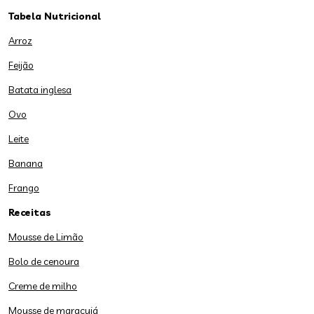
Tabela Nutricional
Arroz
Feijão
Batata inglesa
Ovo
Leite
Banana
Frango
Receitas
Mousse de Limão
Bolo de cenoura
Creme de milho
Mousse de maracujá