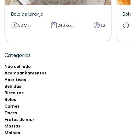
Bolo de laranja
Bolo 
50 Min
246 Kcal
12
40
Categorias
Não definida
Acompanhamentos
Aperitivos
Bebidas
Biscoitos
Bolos
Carnes
Doces
Frutos do mar
Massas
Molhos