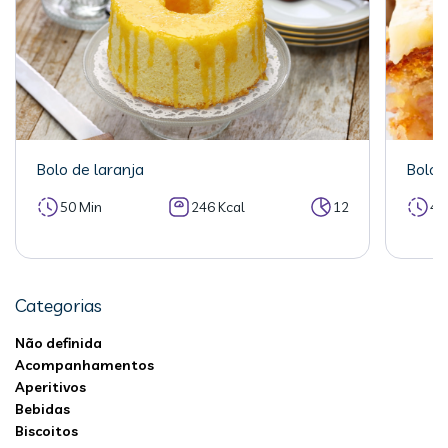
Bolo de laranja
Bolo 
50 Min
246 Kcal
12
40
Categorias
Não definida
Acompanhamentos
Aperitivos
Bebidas
Biscoitos