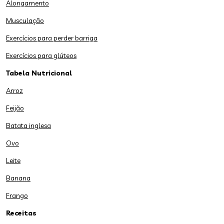
Alongamento
Musculação
Exercícios para perder barriga
Exercícios para glúteos
Tabela Nutricional
Arroz
Feijão
Batata inglesa
Ovo
Leite
Banana
Frango
Receitas