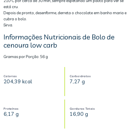
210ºC por cerca de 30 min, sempre espetando um palito para ver se
está cru.
Depois de pronto, desenforme, derreta o chocolate em banho maria e
cubra o bolo.
Sirva.
Informações Nutricionais de Bolo de
cenoura low carb
Gramas por Porção:
56 g
Calorias
Carboidratos
204,39 kcal
7,27 g
Proteínas
Gorduras Totais
6,17 g
16,90 g