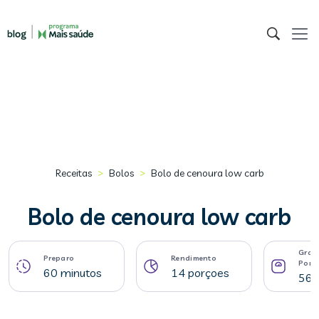
>
>
Receitas
Bolos
Bolo de cenoura low carb
Bolo de cenoura low carb
Gram
Preparo
Rendimento
Porç
60 minutos
14 porçoes
56 