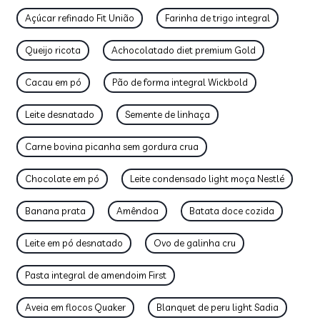
Açúcar refinado Fit União
Farinha de trigo integral
Queijo ricota
Achocolatado diet premium Gold
Cacau em pó
Pão de forma integral Wickbold
Leite desnatado
Semente de linhaça
Carne bovina picanha sem gordura crua
Chocolate em pó
Leite condensado light moça Nestlé
Banana prata
Amêndoa
Batata doce cozida
Leite em pó desnatado
Ovo de galinha cru
Pasta integral de amendoim First
Aveia em flocos Quaker
Blanquet de peru light Sadia