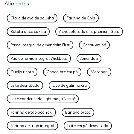
Alimentos
Clara de ovo de galinha
Farinha de Chia
Batata doce cozida
Achocolatado diet premium Gold
Pasta integral de amendoim First
Cacau em pó
Pão de forma integral Wickbold
Amêndoa
Queijo ricota
Chocolate em pó
Morango
Leite desnatado
Ovo de galinha cru
Leite condensado light moça Nestlé
Farinha de tapioca Yoki
Banana prata
Farinha de trigo integral
Leite em pó desnatado