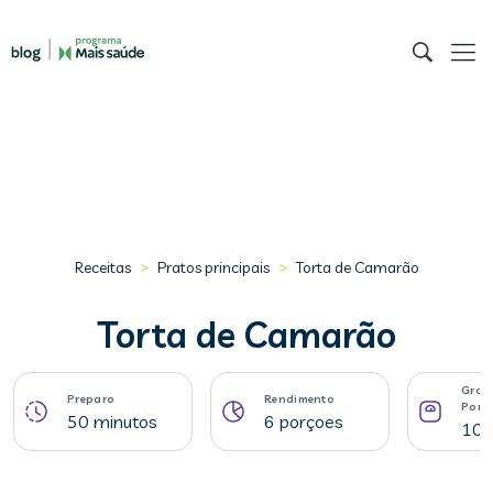
>
>
Receitas
Pratos principais
Torta de Camarão
Torta de Camarão
Gram
Preparo
Rendimento
Porç
50 minutos
6 porçoes
107