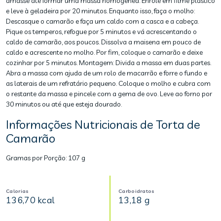
amasse até formar uma massa homogênea. Enrole em filme plástico
e leve à geladeira por 20 minutos. Enquanto isso, faça o molho:
Descasque o camarão e faça um caldo com a casca e a cabeça.
Pique os temperos, refogue por 5 minutos e vá acrescentando o
caldo de camarão, aos poucos. Dissolva a maisena em pouco de
caldo e acrescente no molho. Por fim, coloque o camarão e deixe
cozinhar por 5 minutos. Montagem: Divida a massa em duas partes.
Abra a massa com ajuda de um rolo de macarrão e forre o fundo e
as laterais de um refratário pequeno. Coloque o molho e cubra com
o restante da massa e pincele com a gema de ovo. Leve ao forno por
30 minutos ou até que esteja dourado.
Informações Nutricionais de Torta de
Camarão
Gramas por Porção:
107 g
Calorias
Carboidratos
136,70 kcal
13,18 g