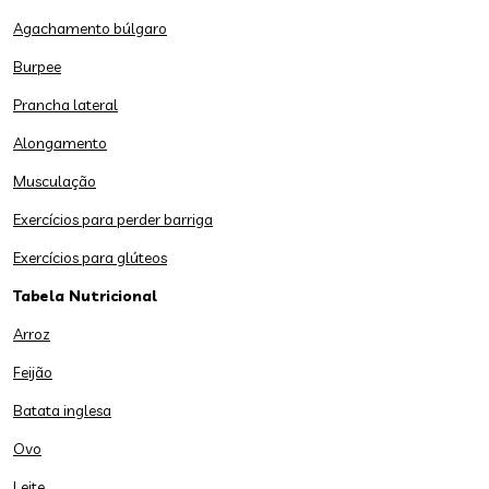
Agachamento búlgaro
Burpee
Prancha lateral
Alongamento
Musculação
Exercícios para perder barriga
Exercícios para glúteos
Tabela Nutricional
Arroz
Feijão
Batata inglesa
Ovo
Leite