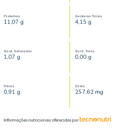
Proteínas
Gorduras Totais
11,07 g
4,15 g
Gord. Saturadas
Gord. Trans
1,07 g
0,00 g
Fibras
Sódio
0,91 g
257,62 mg
Informações nutricionais oferecidas por