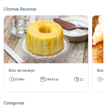
Últimas Receitas
Bolo de laranja
Bolo 
50 Min
246 Kcal
12
40
Categorias