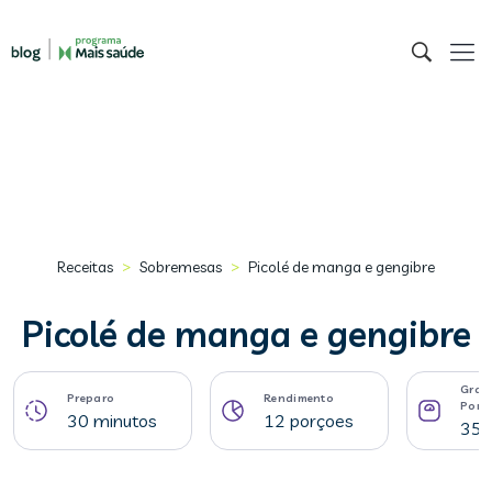
>
>
Receitas
Sobremesas
Picolé de manga e gengibre
Picolé de manga e gengibre
Gram
Preparo
Rendimento
Porç
30 minutos
12 porçoes
35 