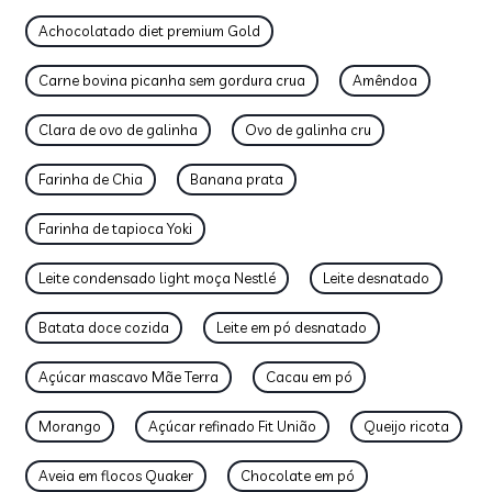
Achocolatado diet premium Gold
Carne bovina picanha sem gordura crua
Amêndoa
Clara de ovo de galinha
Ovo de galinha cru
Farinha de Chia
Banana prata
Farinha de tapioca Yoki
Leite condensado light moça Nestlé
Leite desnatado
Batata doce cozida
Leite em pó desnatado
Açúcar mascavo Mãe Terra
Cacau em pó
Morango
Açúcar refinado Fit União
Queijo ricota
Aveia em flocos Quaker
Chocolate em pó