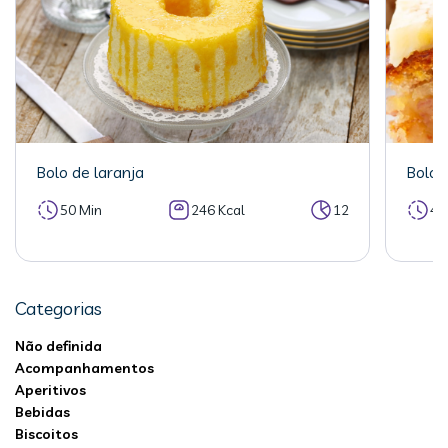
Bolo de laranja
Bolo 
50 Min
246 Kcal
12
40
Categorias
Não definida
Acompanhamentos
Aperitivos
Bebidas
Biscoitos