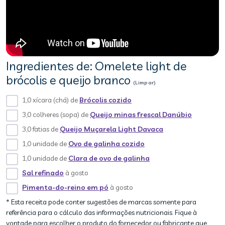
Ingredientes de: Omelete light de
brócolis e queijo branco
(Limpar)
1,0 xícara (chá) de
Brócolis cozido
3,0 colheres (sopa) de
Queijo minas frescal Danúbio
3,0 fatias de
Queijo Muçarela Light Davaca
1,0 unidade de
Ovo de galinha cozido
1,0 unidade de
Clara de ovo de galinha
Sal refinado
à gosto
Pimenta-do-reino em pó
à gosto
* Esta receita pode conter sugestões de marcas somente para
referência para o cálculo das informações nutricionais. Fique à
vontade para escolher o produto do fornecedor ou fabricante que