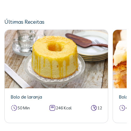
Últimas Receitas
Bolo de laranja
Bolo 
50 Min
246 Kcal
12
40