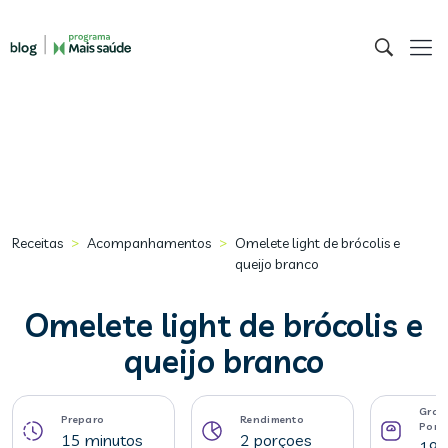
>
>
Receitas
Acompanhamentos
Omelete light de brócolis e
queijo branco
Omelete light de brócolis e
queijo branco
Gram
Preparo
Rendimento
Porç
15 minutos
2 porçoes
195