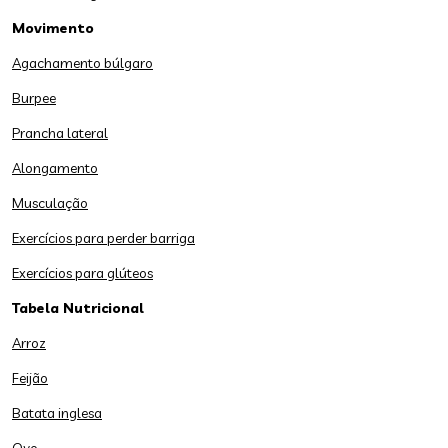
Movimento
Agachamento búlgaro
Burpee
Prancha lateral
Alongamento
Musculação
Exercícios para perder barriga
Exercícios para glúteos
Tabela Nutricional
Arroz
Feijão
Batata inglesa