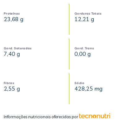
Proteínas
Gorduras Totais
23,68 g
12,21 g
Gord. Saturadas
Gord. Trans
7,40 g
0,00 g
Fibras
Sódio
2,55 g
428,25 mg
Informações nutricionais oferecidas por