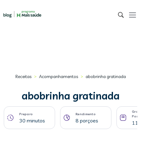
>
>
Receitas
Acompanhamentos
abobrinha gratinada
abobrinha gratinada
Gram
Preparo
Rendimento
Porç
30 minutos
8 porçoes
110