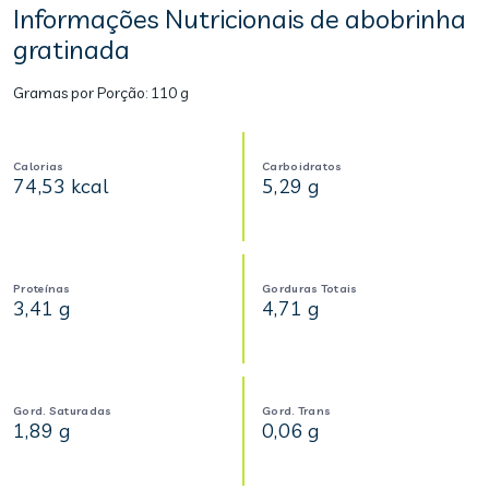
Informações Nutricionais de abobrinha
gratinada
Gramas por Porção:
110 g
Calorias
Carboidratos
74,53 kcal
5,29 g
Proteínas
Gorduras Totais
3,41 g
4,71 g
Gord. Saturadas
Gord. Trans
1,89 g
0,06 g