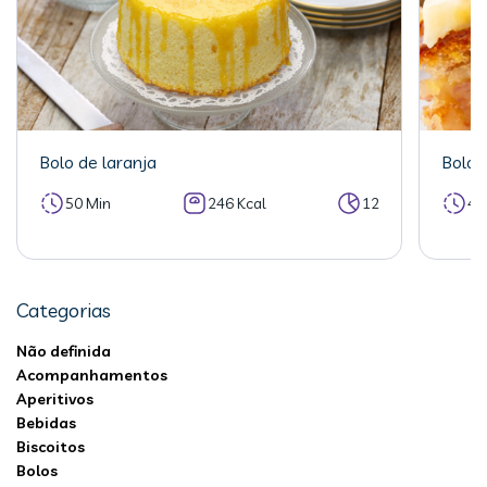
Bolo de laranja
Bolo 
50 Min
246 Kcal
12
40
Categorias
Não definida
Acompanhamentos
Aperitivos
Bebidas
Biscoitos
Bolos