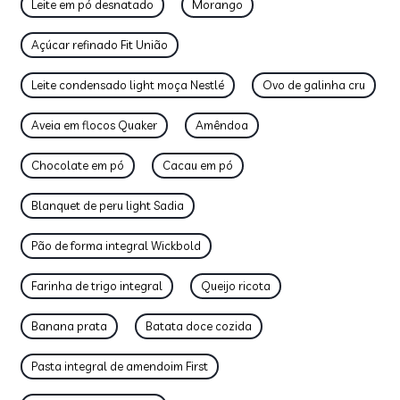
Leite em pó desnatado
Morango
Açúcar refinado Fit União
Leite condensado light moça Nestlé
Ovo de galinha cru
Aveia em flocos Quaker
Amêndoa
Chocolate em pó
Cacau em pó
Blanquet de peru light Sadia
Pão de forma integral Wickbold
Farinha de trigo integral
Queijo ricota
Banana prata
Batata doce cozida
Pasta integral de amendoim First