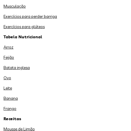
Musculação
Exercícios para perder barriga
Exercícios para glúteos
Tabela Nutricional
Arroz
Feijão
Batata inglesa
Ovo
Leite
Banana
Frango
Receitas
Mousse de Limão