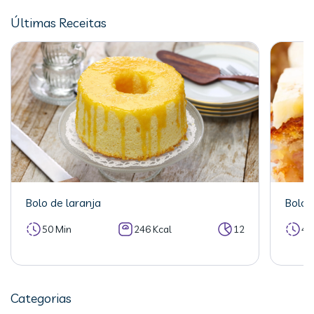
Últimas Receitas
Bolo de laranja
Bolo 
50 Min
246 Kcal
12
40
Categorias