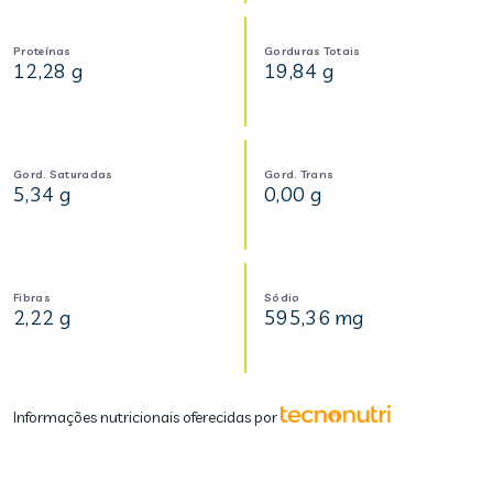
Proteínas
Gorduras Totais
12,28 g
19,84 g
Gord. Saturadas
Gord. Trans
5,34 g
0,00 g
Fibras
Sódio
2,22 g
595,36 mg
Informações nutricionais oferecidas por