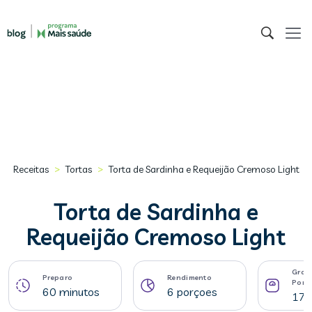
>
>
Receitas
Tortas
Torta de Sardinha e Requeijão Cremoso Light
Torta de Sardinha e
Requeijão Cremoso Light
Gram
Preparo
Rendimento
Porç
60 minutos
6 porçoes
170