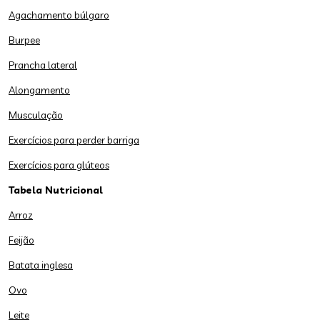
Agachamento búlgaro
Burpee
Prancha lateral
Alongamento
Musculação
Exercícios para perder barriga
Exercícios para glúteos
Tabela Nutricional
Arroz
Feijão
Batata inglesa
Ovo
Leite