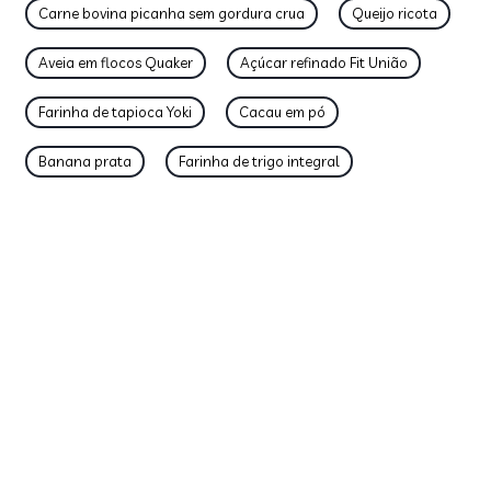
Carne bovina picanha sem gordura crua
Queijo ricota
Aveia em flocos Quaker
Açúcar refinado Fit União
Farinha de tapioca Yoki
Cacau em pó
Banana prata
Farinha de trigo integral