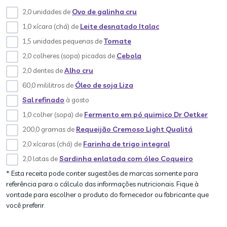
2,0 unidades de
Ovo de galinha cru
1,0 xícara (chá) de
Leite desnatado Italac
1,5 unidades pequenas de
Tomate
2,0 colheres (sopa) picadas de
Cebola
2,0 dentes de
Alho cru
60,0 mililitros de
Óleo de soja Liza
Sal refinado
à gosto
1,0 colher (sopa) de
Fermento em pó quimico Dr Oetker
200,0 gramas de
Requeijão Cremoso Light Qualitá
2,0 xícaras (chá) de
Farinha de trigo integral
2,0 latas de
Sardinha enlatada com óleo Coqueiro
* Esta receita pode conter sugestões de marcas somente para
referência para o cálculo das informações nutricionais. Fique à
vontade para escolher o produto do fornecedor ou fabricante que
você preferir.