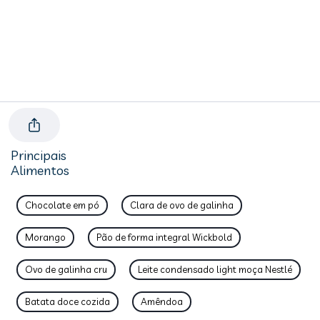
Principais
Alimentos
Chocolate em pó
Clara de ovo de galinha
Morango
Pão de forma integral Wickbold
Ovo de galinha cru
Leite condensado light moça Nestlé
Batata doce cozida
Amêndoa