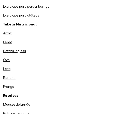
Exercícios para perder barriga
Exercícios para glúteos
Tabela Nutricional
Arroz
Feijão
Batata inglesa
Ovo
Leite
Banana
Frango
Receitas
Mousse de Limão
Bolo de cenoura