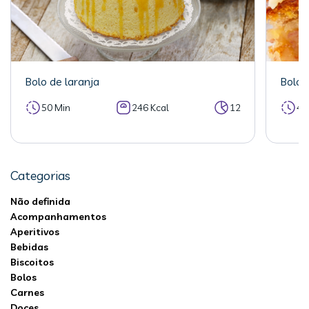
Bolo de laranja
Bolo 
50 Min
246 Kcal
12
40
Categorias
Não definida
Acompanhamentos
Aperitivos
Bebidas
Biscoitos
Bolos
Carnes
Doces