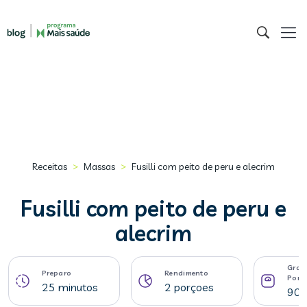
>
>
Receitas
Massas
Fusilli com peito de peru e alecrim
Fusilli com peito de peru e
alecrim
Gram
Preparo
Rendimento
Porç
25 minutos
2 porçoes
90 