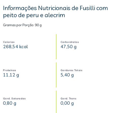
Informações Nutricionais de Fusilli com
peito de peru e alecrim
Gramas por Porção:
90 g
Calorias
Carboidratos
268,54 kcal
47,50 g
Proteínas
Gorduras Totais
11,12 g
5,40 g
Gord. Saturadas
Gord. Trans
0,80 g
0,00 g