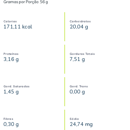
Gramas por Porção:
56 g
Calorias
Carboidratos
171,11 kcal
20,04 g
Proteínas
Gorduras Totais
3,16 g
7,51 g
Gord. Saturadas
Gord. Trans
1,45 g
0,00 g
Fibras
Sódio
0,30 g
24,74 mg