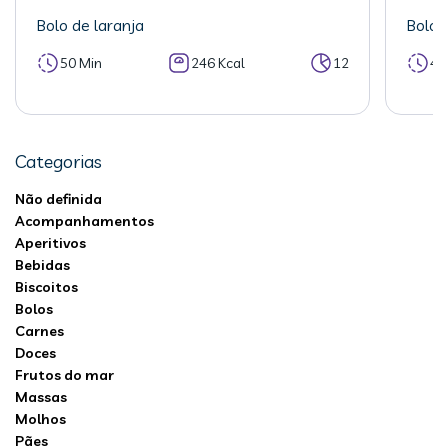
Bolo de laranja
Bolo 
50 Min
246 Kcal
12
40
Categorias
Não definida
Acompanhamentos
Aperitivos
Bebidas
Biscoitos
Bolos
Carnes
Doces
Frutos do mar
Massas
Molhos
Pães