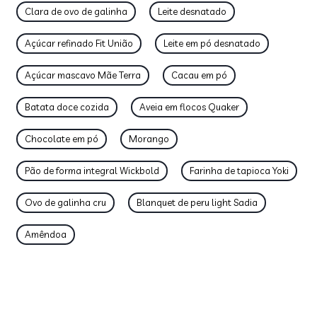
Clara de ovo de galinha
Leite desnatado
Açúcar refinado Fit União
Leite em pó desnatado
Açúcar mascavo Mãe Terra
Cacau em pó
Batata doce cozida
Aveia em flocos Quaker
Chocolate em pó
Morango
Pão de forma integral Wickbold
Farinha de tapioca Yoki
Ovo de galinha cru
Blanquet de peru light Sadia
Amêndoa