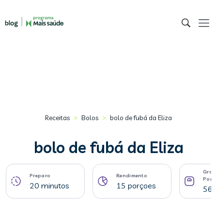
>
>
Receitas
Bolos
bolo de fubá da Eliza
bolo de fubá da Eliza
Gram
Preparo
Rendimento
Porç
20 minutos
15 porçoes
56 