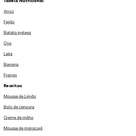
Tabela Nutricional
Arroz
Feijão
Batata inglesa
Ovo
Leite
Banana
Frango
Receitas
Mousse de Limão
Bolo de cenoura
Creme de milho
Mousse de maracujá