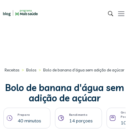
>
>
Receitas
Bolos
Bolo de banana d'água sem adição de açúcar
Bolo de banana d'água sem
adição de açúcar
Gram
Preparo
Rendimento
Porç
40 minutos
14 porçoes
108