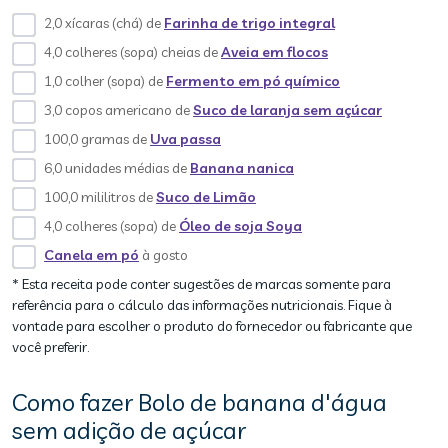
2,0 xícaras (chá) de
Farinha de trigo integral
4,0 colheres (sopa) cheias de
Aveia em flocos
1,0 colher (sopa) de
Fermento em pó químico
3,0 copos americano de
Suco de laranja sem açúcar
100,0 gramas de
Uva passa
6,0 unidades médias de
Banana nanica
100,0 mililitros de
Suco de Limão
4,0 colheres (sopa) de
Óleo de soja Soya
Canela em pó
à gosto
* Esta receita pode conter sugestões de marcas somente para
referência para o cálculo das informações nutricionais. Fique à
vontade para escolher o produto do fornecedor ou fabricante que
você preferir.
Como fazer Bolo de banana d'água
sem adição de açúcar