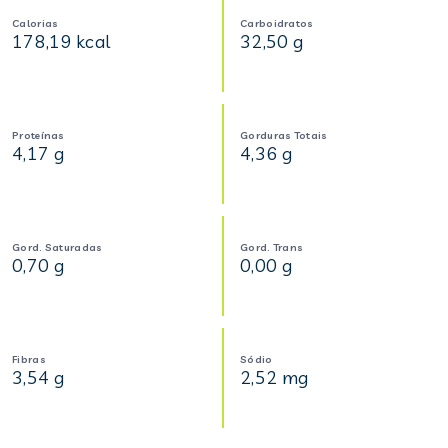
Calorias
Carboidratos
178,19 kcal
32,50 g
Proteínas
Gorduras Totais
4,17 g
4,36 g
Gord. Saturadas
Gord. Trans
0,70 g
0,00 g
Fibras
Sódio
3,54 g
2,52 mg