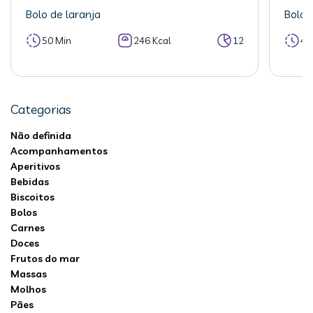
Bolo de laranja
Bolo 
50 Min
246 Kcal
12
40
Categorias
Não definida
Acompanhamentos
Aperitivos
Bebidas
Biscoitos
Bolos
Carnes
Doces
Frutos do mar
Massas
Molhos
Pães