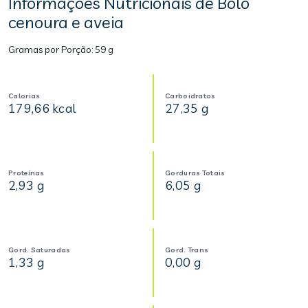
Informações Nutricionais de Bolo
cenoura e aveia
Gramas por Porção:
59 g
Calorias
Carboidratos
179,66 kcal
27,35 g
Proteínas
Gorduras Totais
2,93 g
6,05 g
Gord. Saturadas
Gord. Trans
1,33 g
0,00 g