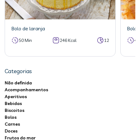
Bolo de laranja
Bolo 
50 Min
246 Kcal
12
40
Categorias
Não definida
Acompanhamentos
Aperitivos
Bebidas
Biscoitos
Bolos
Carnes
Doces
Frutos do mar