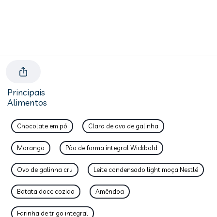
Principais
Alimentos
Chocolate em pó
Clara de ovo de galinha
Morango
Pão de forma integral Wickbold
Ovo de galinha cru
Leite condensado light moça Nestlé
Batata doce cozida
Amêndoa
Farinha de trigo integral