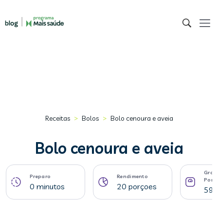
>
>
Receitas
Bolos
Bolo cenoura e aveia
Bolo cenoura e aveia
Gram
Preparo
Rendimento
Porç
0 minutos
20 porçoes
59 