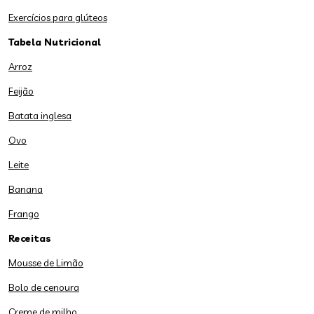
Exercícios para glúteos
Tabela Nutricional
Arroz
Feijão
Batata inglesa
Ovo
Leite
Banana
Frango
Receitas
Mousse de Limão
Bolo de cenoura
Creme de milho