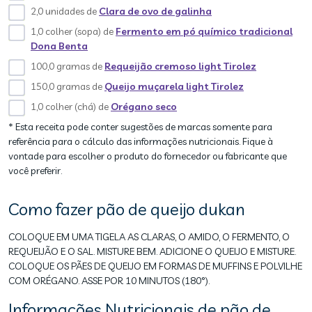
2,0 unidades de
Clara de ovo de galinha
1,0 colher (sopa) de
Fermento em pó químico tradicional
Dona Benta
100,0 gramas de
Requeijão cremoso light Tirolez
150,0 gramas de
Queijo muçarela light Tirolez
1,0 colher (chá) de
Orégano seco
* Esta receita pode conter sugestões de marcas somente para
referência para o cálculo das informações nutricionais. Fique à
vontade para escolher o produto do fornecedor ou fabricante que
você preferir.
Como fazer pão de queijo dukan
COLOQUE EM UMA TIGELA AS CLARAS, O AMIDO, O FERMENTO, O
REQUEIJÃO E O SAL. MISTURE BEM. ADICIONE O QUEIJO E MISTURE.
COLOQUE OS PÃES DE QUEIJO EM FORMAS DE MUFFINS E POLVILHE
COM ORÉGANO. ASSE POR 10 MINUTOS (180°).
Informações Nutricionais de pão de