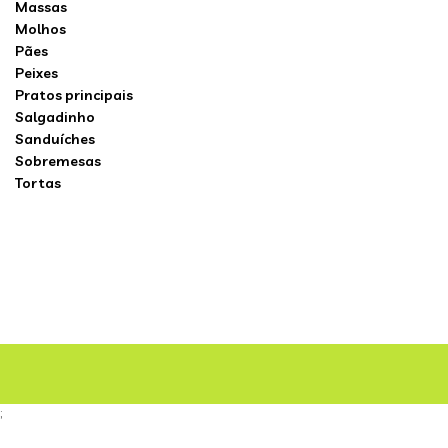
Massas
Molhos
Pães
Peixes
Pratos principais
Salgadinho
Sanduíches
Sobremesas
Tortas
;