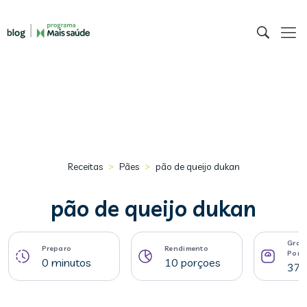
>
>
Receitas
Pães
pão de queijo dukan
pão de queijo dukan
Gram
Preparo
Rendimento
Porç
0 minutos
10 porçoes
37 