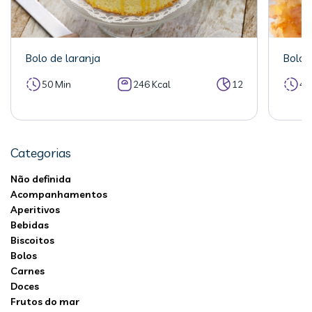
Bolo de laranja
Bolo 
50 Min
246 Kcal
12
40
Categorias
Não definida
Acompanhamentos
Aperitivos
Bebidas
Biscoitos
Bolos
Carnes
Doces
Frutos do mar