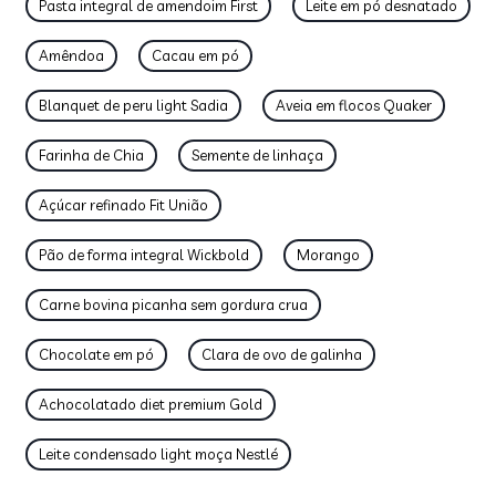
Pasta integral de amendoim First
Leite em pó desnatado
Amêndoa
Cacau em pó
Blanquet de peru light Sadia
Aveia em flocos Quaker
Farinha de Chia
Semente de linhaça
Açúcar refinado Fit União
Pão de forma integral Wickbold
Morango
Carne bovina picanha sem gordura crua
Chocolate em pó
Clara de ovo de galinha
Achocolatado diet premium Gold
Leite condensado light moça Nestlé