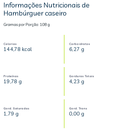
Informações Nutricionais de
Hambúrguer caseiro
Gramas por Porção:
108 g
Calorias
Carboidratos
144,78 kcal
6,27 g
Proteínas
Gorduras Totais
19,78 g
4,23 g
Gord. Saturadas
Gord. Trans
1,79 g
0,00 g