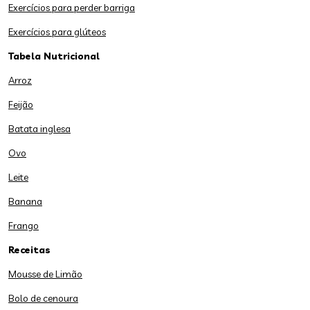
Exercícios para perder barriga
Exercícios para glúteos
Tabela Nutricional
Arroz
Feijão
Batata inglesa
Ovo
Leite
Banana
Frango
Receitas
Mousse de Limão
Bolo de cenoura