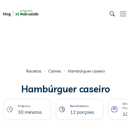
>
>
Receitas
Carnes
Hambúrguer caseiro
Hambúrguer caseiro
Gram
Preparo
Rendimento
Porç
30 minutos
12 porçoes
108