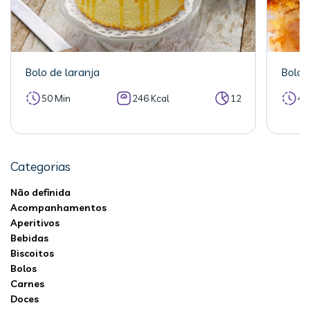
Bolo de laranja
Bolo 
50 Min
246 Kcal
12
40
Categorias
Não definida
Acompanhamentos
Aperitivos
Bebidas
Biscoitos
Bolos
Carnes
Doces