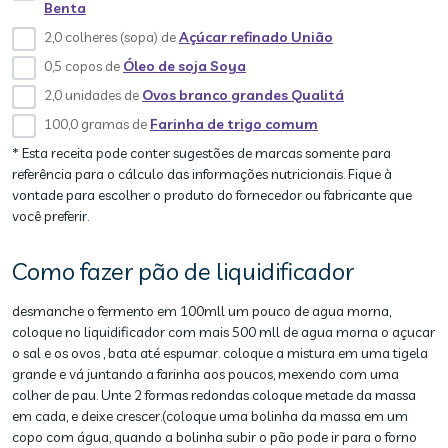
Benta
2,0 colheres (sopa) de
Açúcar refinado União
0,5 copos de
Óleo de soja Soya
2,0 unidades de
Ovos branco grandes Qualitá
100,0 gramas de
Farinha de trigo comum
* Esta receita pode conter sugestões de marcas somente para
referência para o cálculo das informações nutricionais. Fique à
vontade para escolher o produto do fornecedor ou fabricante que
você preferir.
Como fazer pão de liquidificador
desmanche o fermento em 100mll um pouco de agua morna,
coloque no liquidificador com mais 500 mll de agua morna o açucar
o sal e os ovos , bata até espumar. coloque a mistura em uma tigela
grande e vá juntando a farinha aos poucos, mexendo com uma
colher de pau. Unte 2 formas redondas coloque metade da massa
em cada, e deixe crescer.(coloque uma bolinha da massa em um
copo com água, quando a bolinha subir o pão pode ir para o forno