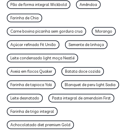
Pão de forma integral Wickbold
Amêndoa
Farinha de Chia
Carne bovina picanha sem gordura crua
Morango
Açúcar refinado Fit União
Semente de linhaça
Leite condensado light moça Nestlé
Aveia em flocos Quaker
Batata doce cozida
Farinha de tapioca Yoki
Blanquet de peru light Sadia
Leite desnatado
Pasta integral de amendoim First
Farinha de trigo integral
Achocolatado diet premium Gold