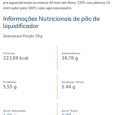
pre aquecido.mais ou menos 40 mim em forno 220ºc nos ultimos 15
mim subir para 260ºc caso seja nascessário.
Informações Nutricionais de pão de
liquidificador
Gramas por Porção:
58 g
Calorias
Carboidratos
222,69 kcal
36,78 g
Proteínas
Gorduras Totais
5,55 g
5,44 g
Gord. Saturadas
Gord. Trans