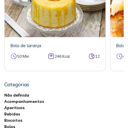
Bolo de laranja
Bolo 
50 Min
246 Kcal
12
40
Categorias
Não definida
Acompanhamentos
Aperitivos
Bebidas
Biscoitos
Bolos