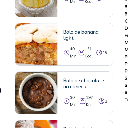
Min
Kcal
B
B
C
D
Bolo de banana
F
light
M
40
131
M
15
Min
Kcal
P
P
P
S
Bolo de chocolate
S
na caneca
S
30
197
T
2
Min
Kcal