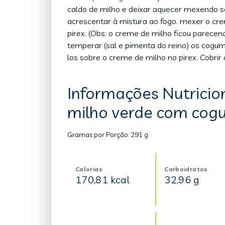
caldo de milho e deixar aquecer mexendo se
acrescentar à mistura ao fogo. mexer o cre
pirex. (Obs: o creme de milho ficou parec
temperar (sal e pimenta do reino) os cogum
los sobre o creme de milho no pirex. Cobri
Informações Nutricio
milho verde com cog
Gramas por Porção:
291 g
Calorias
Carboidratos
170,81 kcal
32,96 g