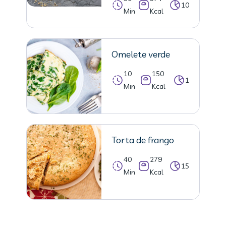
10
Min
Kcal
Omelete verde
10
150
1
Min
Kcal
Torta de frango
40
279
15
Min
Kcal