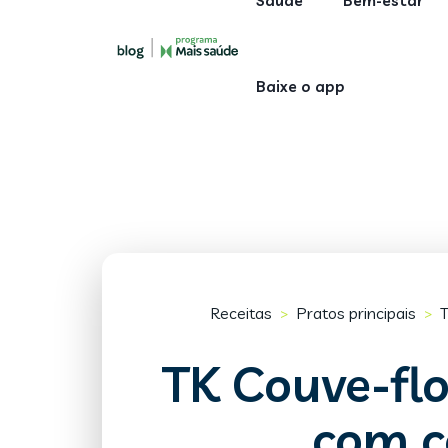
Saúde
Bem-estar
Baixe o app
Receitas
Pratos principais
T
>
>
TK Couve-flo
com c