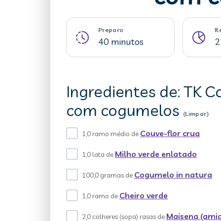
Preparo
R
40 minutos
2
Ingredientes de: TK C
com cogumelos
(Limpar)
Couve-flor crua
1,0 ramo médio de
Milho verde enlatado
1,0 lata de
Cogumelo in natura
100,0 gramas de
Cheiro verde
1,0 ramo de
Maisena (amid
2,0 colheres (sopa) rasas de