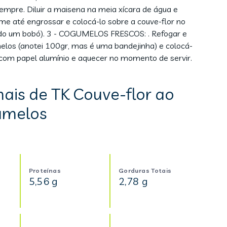
mpre. Diluir a maisena na meia xícara de água e
me até engrossar e colocá-lo sobre a couve-flor no
endo um bobó). 3 - COGUMELOS FRESCOS: . Refogar e
elos (anotei 100gr, mas é uma bandejinha) e colocá-
r com papel alumínio e aquecer no momento de servir.
nais de TK Couve-flor ao
umelos
Proteínas
Gorduras Totais
5,56 g
2,78 g