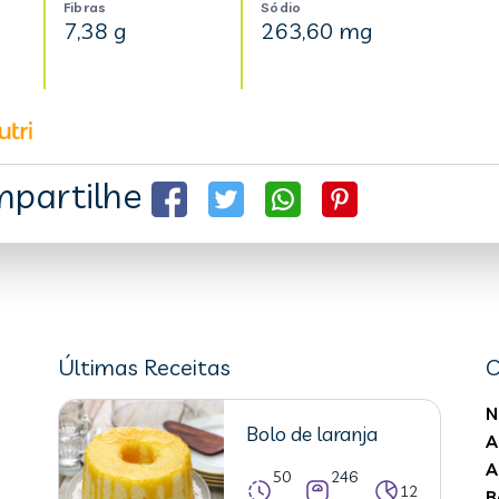
Fibras
Sódio
7,38 g
263,60 mg
partilhe
Últimas Receitas
C
N
Bolo de laranja
A
A
50
246
12
B