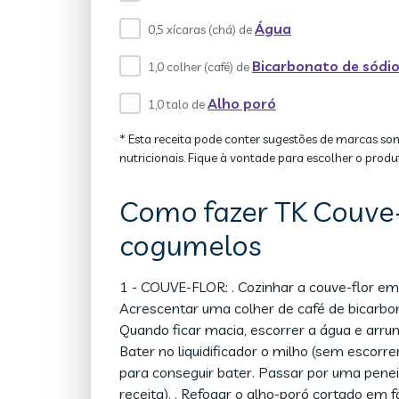
Água
0,5 xícaras (chá) de
Bicarbonato de sódi
1,0 colher (café) de
Alho poró
1,0 talo de
* Esta receita pode conter sugestões de marcas so
nutricionais. Fique à vontade para escolher o produ
Como fazer TK Couve-
cogumelos
1 - COUVE-FLOR: . Cozinhar a couve-flor e
Acrescentar uma colher de café de bicarbon
Quando ficar macia, escorrer a água e arr
Bater no liquidificador o milho (sem escorre
para conseguir bater. Passar por uma penei
receita). . Refogar o alho-poró cortado em f