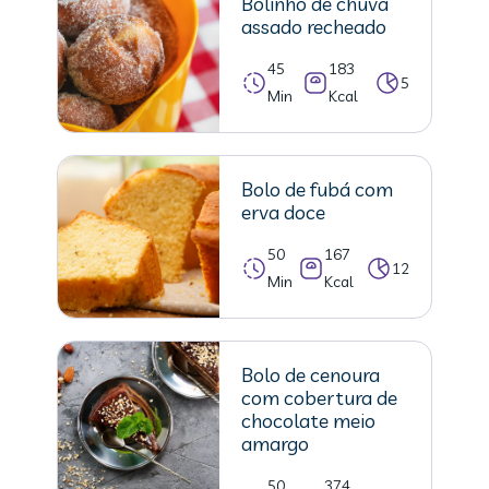
Bolinho de chuva
assado recheado
45
183
5
Min
Kcal
Bolo de fubá com
erva doce
50
167
12
Min
Kcal
Bolo de cenoura
com cobertura de
chocolate meio
amargo
50
374