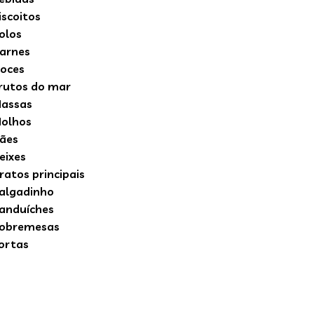
iscoitos
olos
arnes
oces
rutos do mar
assas
olhos
ães
eixes
ratos principais
algadinho
anduíches
obremesas
ortas