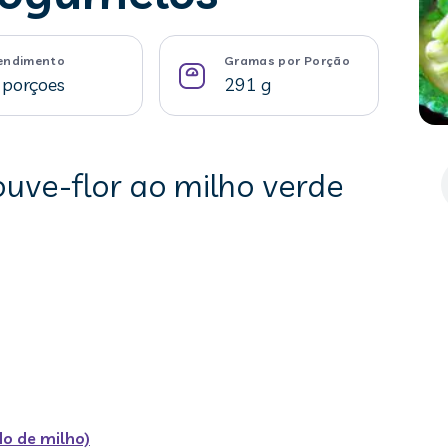
endimento
Gramas por Porção
 porçoes
291 g
ouve-flor ao milho verde
o de milho)