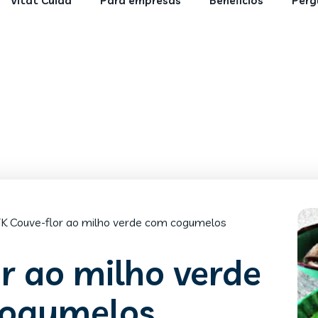
Vitat Cuida
Para empresas
Benefícios
Perg
K Couve-flor ao milho verde com cogumelos
r ao milho verde
ogumelos