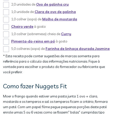
2,0 unidades de
Ovo de galinha cru
1,0 unidade de
Clara de ovo de galinha
1,0 colher (sopa) de
Molho de mostarda
Cheiro verde
à gosto
1,0 colher (sobremesa) cheia de
Curry
Pimenta-do-reino em pó
à gosto
5,0 colheres (sopa) de
Farinha de linhaça dourada Jasmine
* Esta receita pode conter sugestões de marcas somente para
referência para o cálculo das informações nutricionais. Fique à
vontade para escolher o produto do fornecedor ou fabricante que
você preferir.
Como fazer Nuggets Fit
Moer o frango quando estiver uma pasta junta 1 ovo + clara,
mostarda e os temperos e sal os temperos ficam a critério, formara
um paté. Com um papel filme pegue pequenas porções deste paté
enrole umas 5 ou 6 vezes como se fossem" balas" cumpridas tipo