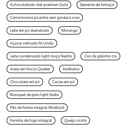
Achocolatado diet premium Gold
Semente de linhaça
Carne bovina picanha sem gordura crua
Leite em pó desnatado
Morango
Açúcar refinado Fit União
Leite condensado light moça Nestlé
Ovo de galinha cru
Aveia em flocos Quaker
Amêndoa
Chocolate em pó
Cacau em pó
Blanquet de peru light Sadia
Pão de forma integral Wickbold
Farinha de trigo integral
Queijo ricota