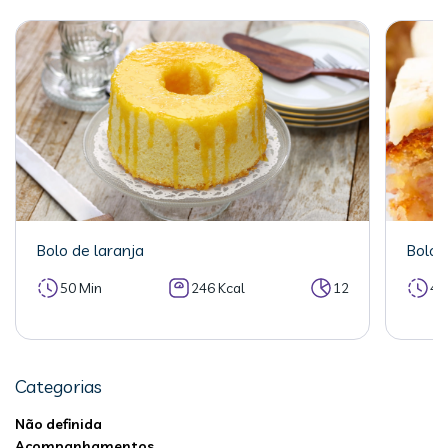
Bolo de laranja
Bolo 
50 Min
246 Kcal
12
40
Categorias
Não definida
Acompanhamentos