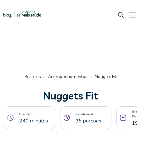
>
>
Receitas
Acompanhamentos
Nuggets Fit
Nuggets Fit
Gram
Preparo
Rendimento
Porç
240 minutos
35 porçoes
19 