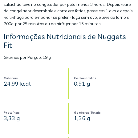
salsichão leve no congelador por pelo menos 3 horas . Depois retire
do congelador desembale e corte em fatias, passe em 1 ovo e depois
na linhaça para empanar se preferir faça sem ovo, e leve ao forno a
200o. por 25 minutos ou na airfryer por 15 minutos
Informações Nutricionais de Nuggets
Fit
Gramas por Porção:
19 g
Calorias
Carboidratos
24,99 kcal
0,91 g
Proteínas
Gorduras Totais
3,33 g
1,36 g