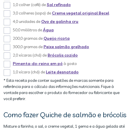
1,0 colher (café) de
Sal refinado
3,0 colheres (sopa) de
Creme vegetal original Becel
4,0 unidades de
Ovo de galinha cru
50,0 mililitros de
Água
200,0 gramas de
Queijo ricota
300,0 gramas de
Peixe salmão grelhado
2,0 xícaras (chá) de
Brócolis cozido
Pimenta-do-reino em pó
à gosto
1,0 xícara (chá) de
Leite desnatado
* Esta receita pode conter sugestões de marcas somente para
referência para o cálculo das informações nutricionais. Fique à
vontade para escolher o produto do fornecedor ou fabricante que
você preferir.
Como fazer Quiche de salmão e brócolis
Misture a farinha, o sal, o creme vegetal, 1 gema e a água gelada até