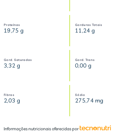
Proteínas
Gorduras Totais
19,75 g
11,24 g
Gord. Saturadas
Gord. Trans
3,32 g
0,00 g
Fibras
Sódio
2,03 g
275,74 mg
Informações nutricionais oferecidas por