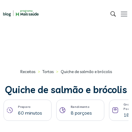
>
>
Receitas
Tortas
Quiche de salmão e brócolis
Quiche de salmão e brócolis
Gram
Preparo
Rendimento
Porç
60 minutos
8 porçoes
189