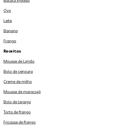
Batata inglesa
Ovo
Leite
Banana
Frango
Receitas
Mousse de Limão
Bolo de cenoura
Creme de milho
Mousse de maracujá
Bolo de laranja
Torta de frango
Fricasse de frango