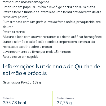
formar uma massa homogênea.
Embrulhe em papel-alumínio e leve à geladeira por 30 minutos.
Retire e forre o fundo e as laterais de uma forma antiaderente de aro
removível (23cm).
Fure a massa com um garfo e leve ao forno médio, preaquecido, até
dourar.
Retire e reserve.
Misture o leite com os ovos restantes e a ricota até ficar homogêneo.
Junte o salmão e os brócolis picados, tempere com pimenta-do-
reino, sal e espalhe sobre a massa.
Leve novamente ao forno por mais 15 minutos.
Retire e sirva em seguida.
Informações Nutricionais de Quiche de
salmão e brócolis
Gramas por Porção:
189 g
Calorias
Carboidratos
295,78 kcal
27,75 g