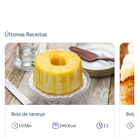
Últimas Receitas
Bolo de laranja
Bolo 
50 Min
246 Kcal
12
40