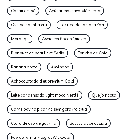
Cacau em pó
Açúcar mascavo Mãe Terra
Ovo de galinha cru
Farinha de tapioca Yoki
Morango
Aveia em flocos Quaker
Blanquet de peru light Sadia
Farinha de Chia
Banana prata
Amêndoa
Achocolatado diet premium Gold
Leite condensado light moça Nestlé
Queijo ricota
Carne bovina picanha sem gordura crua
Clara de ovo de galinha
Batata doce cozida
Pão de forma integral Wickbold