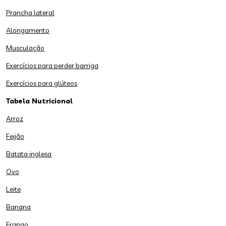
Prancha lateral
Alongamento
Musculação
Exercícios para perder barriga
Exercícios para glúteos
Tabela Nutricional
Arroz
Feijão
Batata inglesa
Ovo
Leite
Banana
Frango