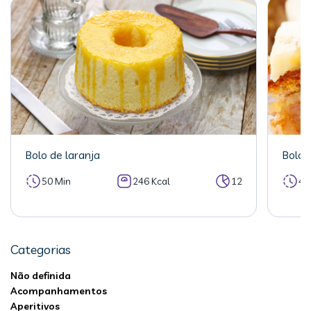
Bolo de laranja
Bolo 
50 Min
246 Kcal
12
40
Categorias
Não definida
Acompanhamentos
Aperitivos