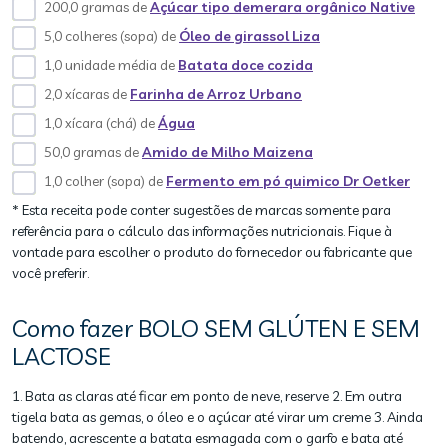
200,0 gramas de
Açúcar tipo demerara orgânico Native
5,0 colheres (sopa) de
Óleo de girassol Liza
1,0 unidade média de
Batata doce cozida
2,0 xícaras de
Farinha de Arroz Urbano
1,0 xícara (chá) de
Água
50,0 gramas de
Amido de Milho Maizena
1,0 colher (sopa) de
Fermento em pó quimico Dr Oetker
* Esta receita pode conter sugestões de marcas somente para
referência para o cálculo das informações nutricionais. Fique à
vontade para escolher o produto do fornecedor ou fabricante que
você preferir.
Como fazer BOLO SEM GLÚTEN E SEM
LACTOSE
1. Bata as claras até ficar em ponto de neve, reserve 2. Em outra
tigela bata as gemas, o óleo e o açúcar até virar um creme 3. Ainda
batendo, acrescente a batata esmagada com o garfo e bata até