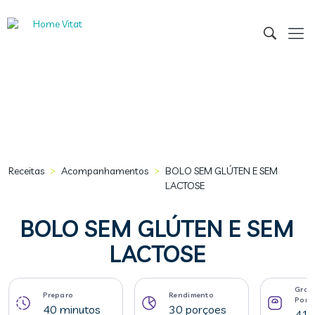
>
>
Receitas
Acompanhamentos
BOLO SEM GLÚTEN E SEM
LACTOSE
BOLO SEM GLÚTEN E SEM
LACTOSE
Gram
Preparo
Rendimento
Porç
40 minutos
30 porçoes
41 