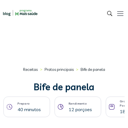
>
>
Receitas
Pratos principais
Bife de panela
Bife de panela
Gram
Preparo
Rendimento
Porç
40 minutos
12 porçoes
189