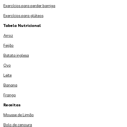
Exercícios para perder barriga
Exercícios para glúteos
Tabela Nutricional
Arroz
Feijão
Batata inglesa
Ovo
Leite
Banana
Frango
Receitas
Mousse de Limão
Bolo de cenoura