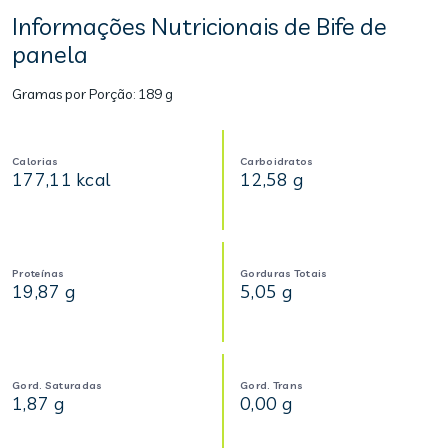
Informações Nutricionais de Bife de
panela
Gramas por Porção:
189 g
Calorias
Carboidratos
177,11 kcal
12,58 g
Proteínas
Gorduras Totais
19,87 g
5,05 g
Gord. Saturadas
Gord. Trans
1,87 g
0,00 g