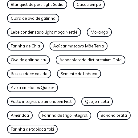
Blanquet de peru light Sadia
Cacau em pó
Clara de ovo de galinha
Leite condensado light moça Nestlé
Morango
Farinha de Chia
Açúcar mascavo Mãe Terra
Ovo de galinha cru
Achocolatado diet premium Gold
Batata doce cozida
Semente de linhaça
Aveia em flocos Quaker
Pasta integral de amendoim First
Queijo ricota
Amêndoa
Farinha de trigo integral
Banana prata
Farinha de tapioca Yoki