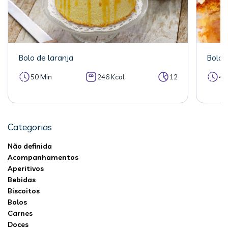
Bolo de laranja
Bolo 
50 Min
246 Kcal
12
40
Categorias
Não definida
Acompanhamentos
Aperitivos
Bebidas
Biscoitos
Bolos
Carnes
Doces