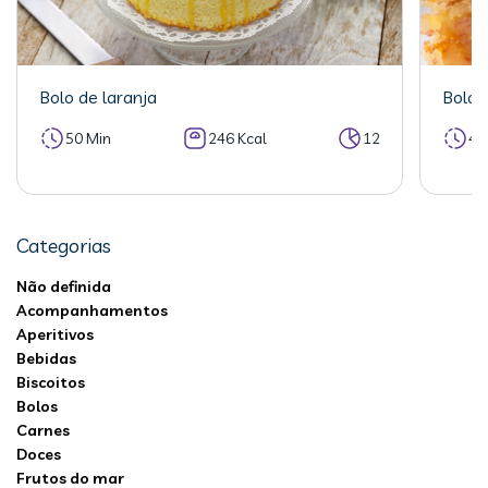
Bolo de laranja
Bolo 
50 Min
246 Kcal
12
40
Categorias
Não definida
Acompanhamentos
Aperitivos
Bebidas
Biscoitos
Bolos
Carnes
Doces
Frutos do mar