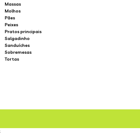
Massas
Molhos
Pães
Peixes
Pratos principais
Salgadinho
Sanduíches
Sobremesas
Tortas
;