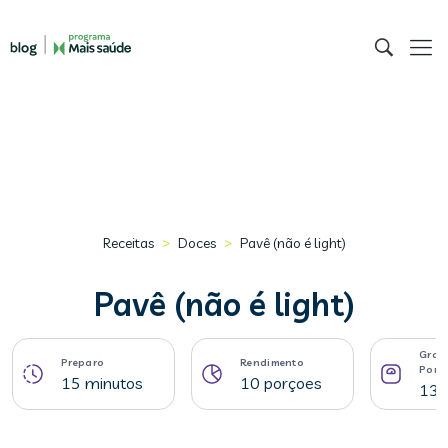
>
>
Receitas
Doces
Pavê (não é light)
Pavê (não é light)
Gram
Preparo
Rendimento
Porç
15 minutos
10 porçoes
131