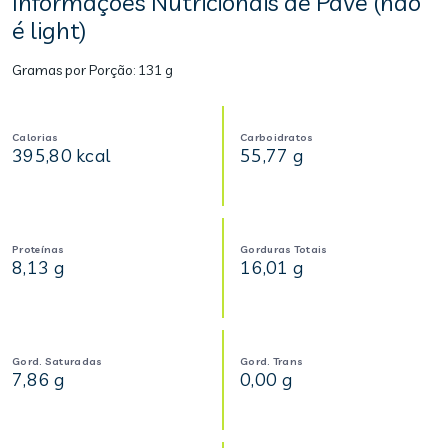
Informações Nutricionais de Pavê (não
é light)
Gramas por Porção:
131 g
Calorias
Carboidratos
395,80 kcal
55,77 g
Proteínas
Gorduras Totais
8,13 g
16,01 g
Gord. Saturadas
Gord. Trans
7,86 g
0,00 g