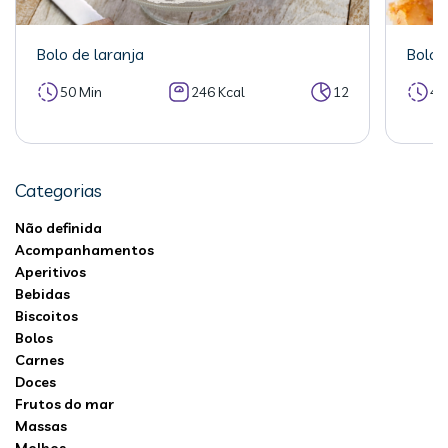
Bolo de laranja
Bolo 
50 Min
246 Kcal
12
40
Categorias
Não definida
Acompanhamentos
Aperitivos
Bebidas
Biscoitos
Bolos
Carnes
Doces
Frutos do mar
Massas