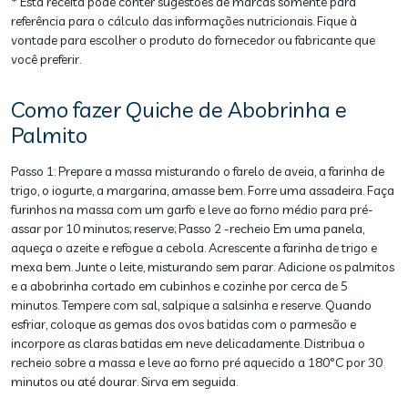
* Esta receita pode conter sugestões de marcas somente para
referência para o cálculo das informações nutricionais. Fique à
vontade para escolher o produto do fornecedor ou fabricante que
você preferir.
Como fazer Quiche de Abobrinha e
Palmito
Passo 1: Prepare a massa misturando o farelo de aveia, a farinha de
trigo, o iogurte, a margarina, amasse bem. Forre uma assadeira. Faça
furinhos na massa com um garfo e leve ao forno médio para pré-
assar por 10 minutos; reserve; Passo 2 -recheio Em uma panela,
aqueça o azeite e refogue a cebola. Acrescente a farinha de trigo e
mexa bem. Junte o leite, misturando sem parar. Adicione os palmitos
e a abobrinha cortado em cubinhos e cozinhe por cerca de 5
minutos. Tempere com sal, salpique a salsinha e reserve. Quando
esfriar, coloque as gemas dos ovos batidas com o parmesão e
incorpore as claras batidas em neve delicadamente. Distribua o
recheio sobre a massa e leve ao forno pré aquecido a 180°C por 30
minutos ou até dourar. Sirva em seguida.