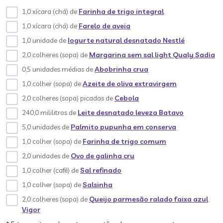
1,0 xícara (chá) de
Farinha de trigo integral
1,0 xícara (chá) de
Farelo de aveia
1,0 unidade de
Iogurte natural desnatado Nestlé
2,0 colheres (sopa) de
Margarina sem sal light Qualy Sadia
0,5 unidades médias de
Abobrinha crua
1,0 colher (sopa) de
Azeite de oliva extravirgem
2,0 colheres (sopa) picadas de
Cebola
240,0 mililitros de
Leite desnatado leveza Batavo
5,0 unidades de
Palmito pupunha em conserva
1,0 colher (sopa) de
Farinha de trigo comum
2,0 unidades de
Ovo de galinha cru
1,0 colher (café) de
Sal refinado
1,0 colher (sopa) de
Salsinha
2,0 colheres (sopa) de
Queijo parmesão ralado faixa azul
Vigor