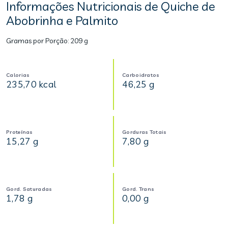
Informações Nutricionais de Quiche de
Abobrinha e Palmito
Gramas por Porção:
209 g
Calorias
Carboidratos
235,70 kcal
46,25 g
Proteínas
Gorduras Totais
15,27 g
7,80 g
Gord. Saturadas
Gord. Trans
1,78 g
0,00 g