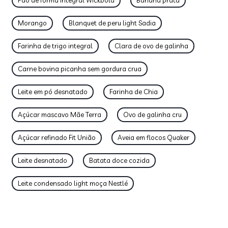
Pão de forma integral Wickbold
Banana prata
Morango
Blanquet de peru light Sadia
Farinha de trigo integral
Clara de ovo de galinha
Carne bovina picanha sem gordura crua
Leite em pó desnatado
Farinha de Chia
Açúcar mascavo Mãe Terra
Ovo de galinha cru
Açúcar refinado Fit União
Aveia em flocos Quaker
Leite desnatado
Batata doce cozida
Leite condensado light moça Nestlé