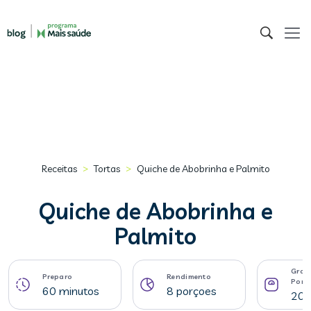
>
>
Receitas
Tortas
Quiche de Abobrinha e Palmito
Quiche de Abobrinha e
Palmito
Gram
Preparo
Rendimento
Porç
60 minutos
8 porçoes
209