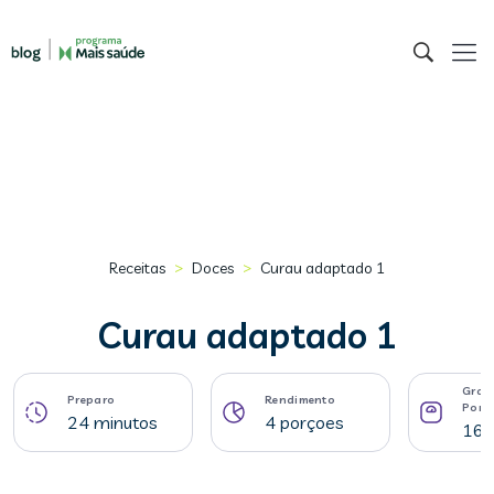
>
>
Receitas
Doces
Curau adaptado 1
Curau adaptado 1
Gram
Preparo
Rendimento
Porç
24 minutos
4 porçoes
164