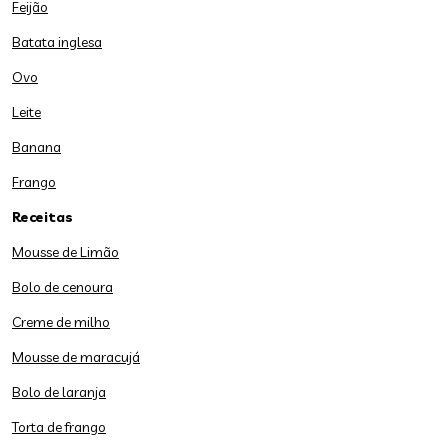
Feijão
Batata inglesa
Ovo
Leite
Banana
Frango
Receitas
Mousse de Limão
Bolo de cenoura
Creme de milho
Mousse de maracujá
Bolo de laranja
Torta de frango