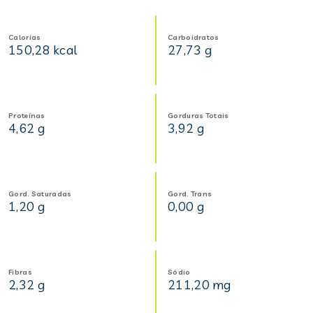
Calorias
Carboidratos
150,28 kcal
27,73 g
Proteínas
Gorduras Totais
4,62 g
3,92 g
Gord. Saturadas
Gord. Trans
1,20 g
0,00 g
Fibras
Sódio
2,32 g
211,20 mg