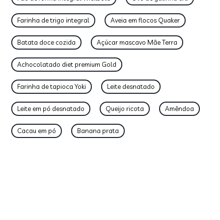
Farinha de trigo integral
Aveia em flocos Quaker
Batata doce cozida
Açúcar mascavo Mãe Terra
Achocolatado diet premium Gold
Farinha de tapioca Yoki
Leite desnatado
Leite em pó desnatado
Queijo ricota
Amêndoa
Cacau em pó
Banana prata