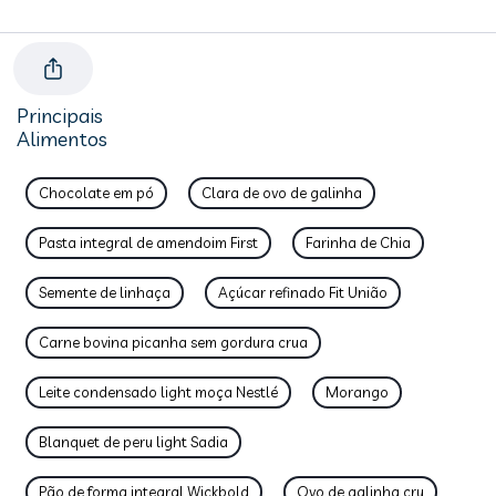
Principais
Alimentos
Chocolate em pó
Clara de ovo de galinha
Pasta integral de amendoim First
Farinha de Chia
Semente de linhaça
Açúcar refinado Fit União
Carne bovina picanha sem gordura crua
Leite condensado light moça Nestlé
Morango
Blanquet de peru light Sadia
Pão de forma integral Wickbold
Ovo de galinha cru