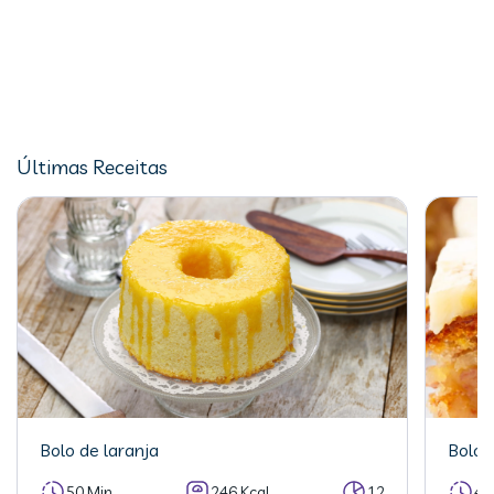
Últimas Receitas
Bolo de laranja
Bolo 
50 Min
246 Kcal
12
40