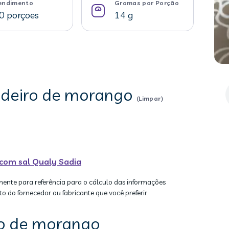
endimento
Gramas por Porção
0 porçoes
14 g
gadeiro de morango
(Limpar)
com sal Qualy Sadia
mente para referência para o cálculo das informações
to do fornecedor ou fabricante que você preferir.
ro de morango