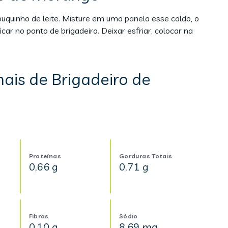
uquinho de leite. Misture em uma panela esse caldo, o
car no ponto de brigadeiro. Deixar esfriar, colocar na
ais de Brigadeiro de
Proteínas
Gorduras Totais
0,66 g
0,71 g
Fibras
Sódio
0,10 g
8,69 mg