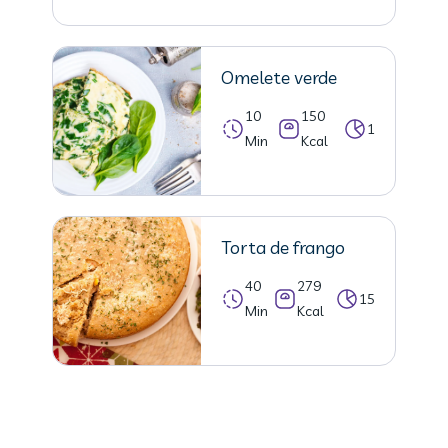
Omelete verde
10
150
1
Min
Kcal
Torta de frango
40
279
15
Min
Kcal