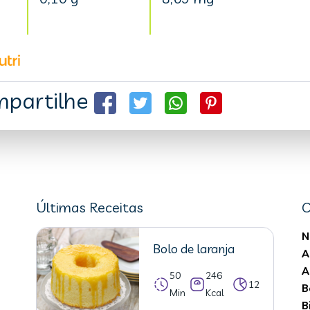
partilhe
Últimas Receitas
C
N
Bolo de laranja
A
A
50
246
12
B
Min
Kcal
B