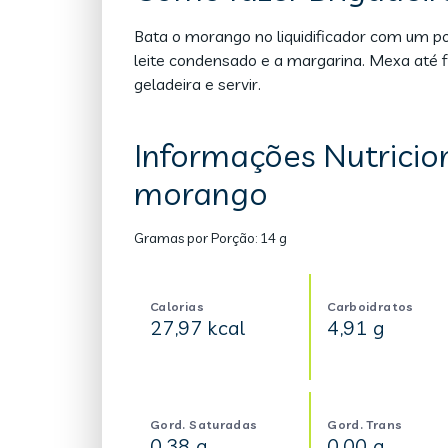
Bata o morango no liquidificador com um po
leite condensado e a margarina. Mexa até fi
geladeira e servir.
Informações Nutricion
morango
Gramas por Porção:
14 g
Calorias
Carboidratos
27,97 kcal
4,91 g
Gord. Saturadas
Gord. Trans
0,38 g
0,00 g