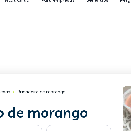
Vitat Cuida
Para empresas
Benefícios
Perg
esas
Brigadeiro de morango
>
ro de morango