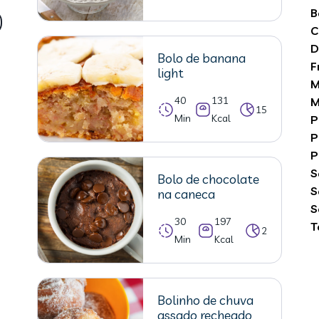
B
C
D
Bolo de banana
F
light
M
40
131
M
15
Min
Kcal
P
P
P
S
Bolo de chocolate
S
na caneca
S
30
197
T
2
Min
Kcal
Bolinho de chuva
assado recheado