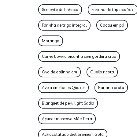
Semente de linhaça
Farinha de tapioca Yoki
Farinha de trigo integral
Cacau em pó
Morango
Carne bovina picanha sem gordura crua
Ovo de galinha cru
Queijo ricota
Aveia em flocos Quaker
Banana prata
Blanquet de peru light Sadia
Açúcar mascavo Mãe Terra
Achocolatado diet premium Gold