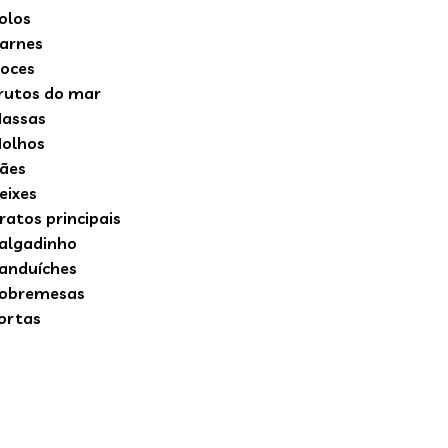
olos
arnes
oces
rutos do mar
assas
olhos
ães
eixes
ratos principais
algadinho
anduíches
obremesas
ortas