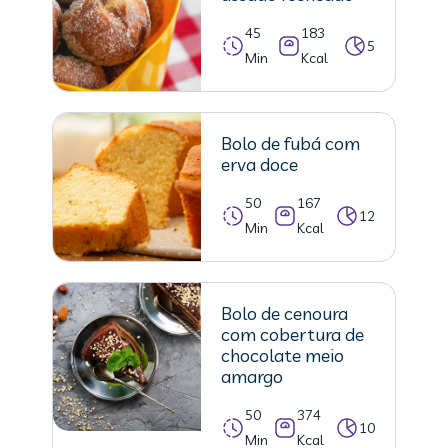
45
183
5
Min
Kcal
Bolo de fubá com
erva doce
50
167
12
Min
Kcal
Bolo de cenoura
com cobertura de
chocolate meio
amargo
50
374
10
Min
Kcal