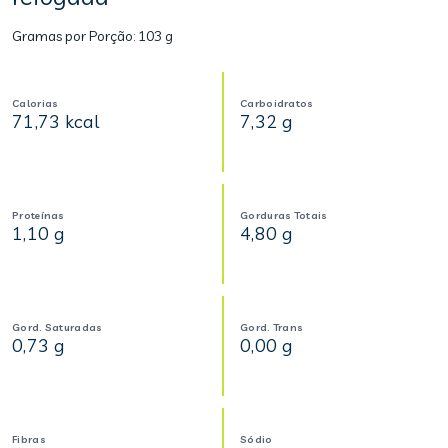
Gramas por Porção:
103 g
Calorias
Carboidratos
71,73 kcal
7,32 g
Proteínas
Gorduras Totais
1,10 g
4,80 g
Gord. Saturadas
Gord. Trans
0,73 g
0,00 g
Fibras
Sódio