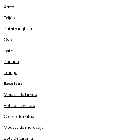
Arroz
Feijão
Batata inglesa
Ovo
Leite
Banana
Frango
Receitas
Mousse de Limão
Bolo de cenoura
Creme de milho
Mousse de maracujá
Bolo de laranja