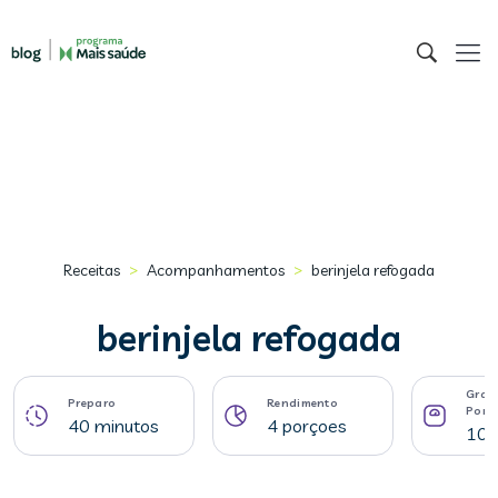
>
>
Receitas
Acompanhamentos
berinjela refogada
berinjela refogada
Gram
Preparo
Rendimento
Porç
40 minutos
4 porçoes
103