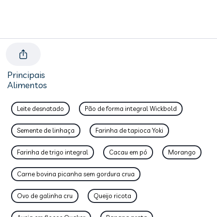
Principais
Alimentos
Leite desnatado
Pão de forma integral Wickbold
Semente de linhaça
Farinha de tapioca Yoki
Farinha de trigo integral
Cacau em pó
Morango
Carne bovina picanha sem gordura crua
Ovo de galinha cru
Queijo ricota