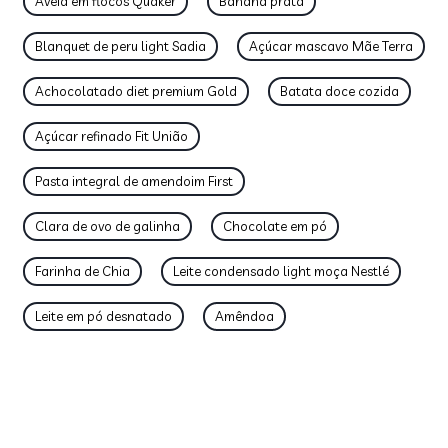
Aveia em flocos Quaker
Banana prata
Blanquet de peru light Sadia
Açúcar mascavo Mãe Terra
Achocolatado diet premium Gold
Batata doce cozida
Açúcar refinado Fit União
Pasta integral de amendoim First
Clara de ovo de galinha
Chocolate em pó
Farinha de Chia
Leite condensado light moça Nestlé
Leite em pó desnatado
Amêndoa