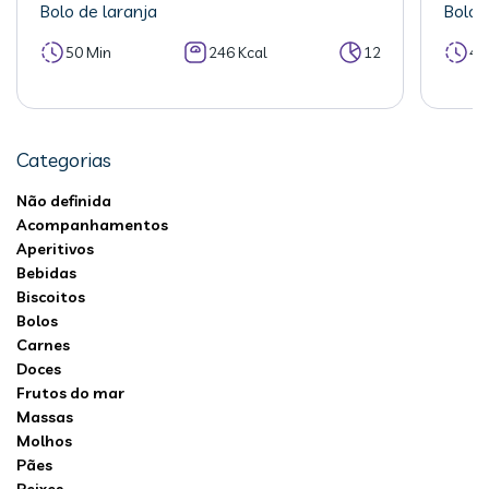
Bolo de laranja
Bolo 
50 Min
246 Kcal
12
40
Categorias
Não definida
Acompanhamentos
Aperitivos
Bebidas
Biscoitos
Bolos
Carnes
Doces
Frutos do mar
Massas
Molhos
Pães