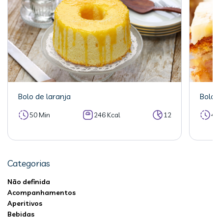
Bolo de laranja
Bolo 
50 Min
246 Kcal
12
40
Categorias
Não definida
Acompanhamentos
Aperitivos
Bebidas