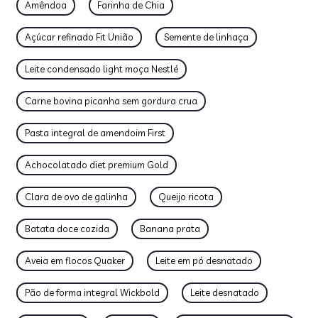
Amêndoa
Farinha de Chia
Açúcar refinado Fit União
Semente de linhaça
Leite condensado light moça Nestlé
Carne bovina picanha sem gordura crua
Pasta integral de amendoim First
Achocolatado diet premium Gold
Clara de ovo de galinha
Queijo ricota
Batata doce cozida
Banana prata
Aveia em flocos Quaker
Leite em pó desnatado
Pão de forma integral Wickbold
Leite desnatado