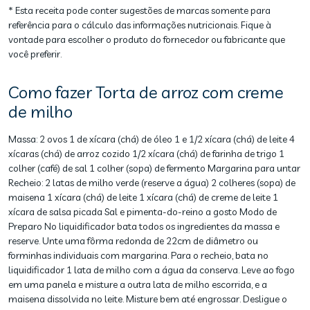
* Esta receita pode conter sugestões de marcas somente para
referência para o cálculo das informações nutricionais. Fique à
vontade para escolher o produto do fornecedor ou fabricante que
você preferir.
Como fazer Torta de arroz com creme
de milho
Massa: 2 ovos 1 de xícara (chá) de óleo 1 e 1/2 xícara (chá) de leite 4
xícaras (chá) de arroz cozido 1/2 xícara (chá) de farinha de trigo 1
colher (café) de sal 1 colher (sopa) de fermento Margarina para untar
Recheio: 2 latas de milho verde (reserve a água) 2 colheres (sopa) de
maisena 1 xícara (chá) de leite 1 xícara (chá) de creme de leite 1
xícara de salsa picada Sal e pimenta-do-reino a gosto Modo de
Preparo No liquidificador bata todos os ingredientes da massa e
reserve. Unte uma fôrma redonda de 22cm de diâmetro ou
forminhas individuais com margarina. Para o recheio, bata no
liquidificador 1 lata de milho com a água da conserva. Leve ao fogo
em uma panela e misture a outra lata de milho escorrida, e a
maisena dissolvida no leite. Misture bem até engrossar. Desligue o