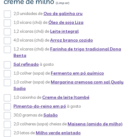
creme de milho
(Limpar)
2,0 unidades de
Ovo de galinha cru
1,0 xícara (chá) de
Óleo de soja Liza
1,2 xícaras (chá) de
Leite integral
4,0 xícaras (chá) de
Arroz branco cozido
1,2 xícaras (chá) de
Farinha de trigo tradicional Dona
Benta
Sal refinado
à gosto
1,0 colher (sopa) de
Fermento em pó químico
1,0 colher (sopa) de
Margarina cremosa com sal Qualy
Sadia
1,0 caixinha de
Creme de leite Itambé
Pimenta-do-reino em pó
à gosto
30,0 gramas de
Salsão
2,0 colheres (sopa) cheias de
Maisena (amido de milho)
2,0 latas de
Milho verde enlatado