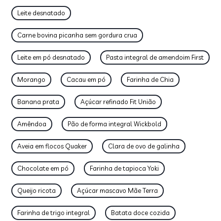
Leite desnatado
Carne bovina picanha sem gordura crua
Leite em pó desnatado
Pasta integral de amendoim First
Morango
Cacau em pó
Farinha de Chia
Banana prata
Açúcar refinado Fit União
Amêndoa
Pão de forma integral Wickbold
Aveia em flocos Quaker
Clara de ovo de galinha
Chocolate em pó
Farinha de tapioca Yoki
Queijo ricota
Açúcar mascavo Mãe Terra
Farinha de trigo integral
Batata doce cozida