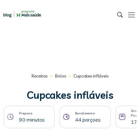
>
>
Receitas
Bolos
Cupcakes infláveis
Cupcakes infláveis
Gram
Preparo
Rendimento
Porç
90 minutos
44 porçoes
17 