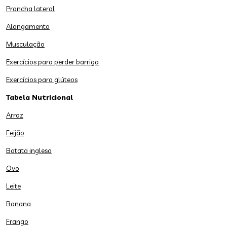
Prancha lateral
Alongamento
Musculação
Exercícios para perder barriga
Exercícios para glúteos
Tabela Nutricional
Arroz
Feijão
Batata inglesa
Ovo
Leite
Banana
Frango