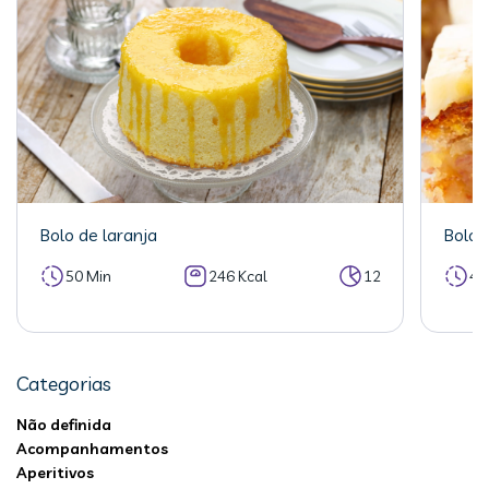
Bolo de laranja
Bolo 
50 Min
246 Kcal
12
40
Categorias
Não definida
Acompanhamentos
Aperitivos